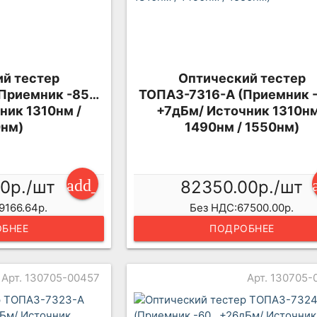
й тестер
Оптический тестер
Приемник -85…
ТОПАЗ-7316-А (Приемник 
ник 1310нм /
+7дБм/ Источник 1310нм
нм)
1490нм / 1550нм)
add_shopping_cart
30р./шт
82350.00р./шт
9166.64р.
Без НДС:67500.00р.
БНЕЕ
ПОДРОБНЕЕ
Арт. 130705-00457
Арт. 130705-