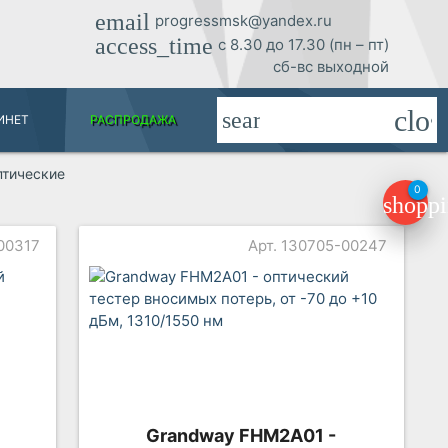
email
progressmsk@yandex.ru
access_time
с 8.30 до 17.30 (пн – пт)
сб-вс выходной
clos
search
ИНЕТ
РАСПРОДАЖА
птические
0
shoppi
00317
Арт. 130705-00247
Grandway FHM2A01 -