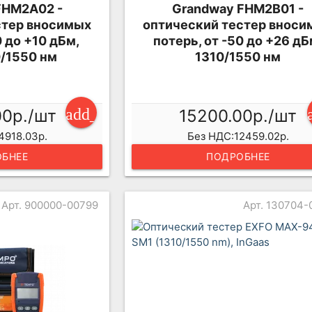
FHM2A02 -
Grandway FHM2B01 -
стер вносимых
оптический тестер вноси
0 до +10 дБм,
потерь, от -50 до +26 дБ
/1550 нм
1310/1550 нм
add_shopping_cart
00р./шт
15200.00р./шт
4918.03р.
Без НДС:12459.02р.
БНЕЕ
ПОДРОБНЕЕ
Арт. 900000-00799
Арт. 130704-