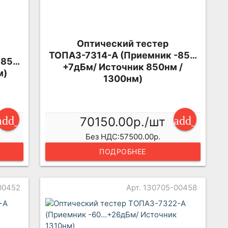
Оптический тестер
ТОПАЗ-7314-А (Приемник -85…
-85…
+7дБм/ Источник 850нм /
м)
1300нм)
add_shopping_cart
add_shopp
70150.00р./шт
Без НДС:57500.00р.
ПОДРОБНЕЕ
00452
Арт. 130705-00458