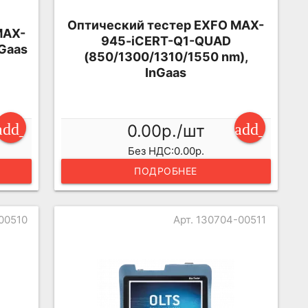
Оптический тестер EXFO MAX-
MAX-
945-iCERT-Q1-QUAD
nGaas
(850/1300/1310/1550 nm),
InGaas
add_shopping_cart
add_shopp
0.00р./шт
Без НДС:0.00р.
ПОДРОБНЕЕ
00510
Арт. 130704-00511