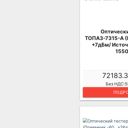
Оптически
ТОПАЗ-7315-А (
+7дБм/ Источ
1550
72183.
Без НДС:5
ПОДРО