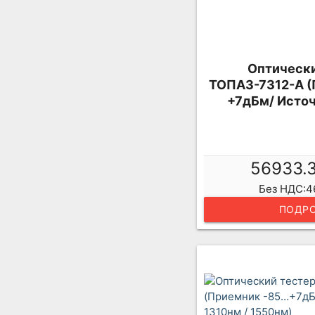
Оптически
ТОПАЗ-7312-А (
+7дБм/ Источ
56933.
Без НДС:4
ПОДРО