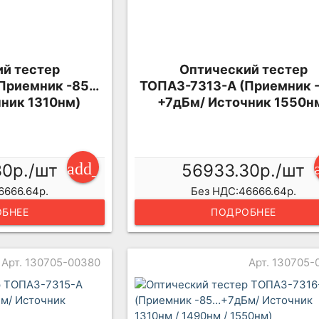
й тестер
Оптический тестер
Приемник -85…
ТОПАЗ-7313-А (Приемник 
ник 1310нм)
+7дБм/ Источник 1550н
add_shopping_cart
30р./шт
56933.30р./шт
6666.64р.
Без НДС:46666.64р.
БНЕЕ
ПОДРОБНЕЕ
Арт. 130705-00380
Арт. 130705-