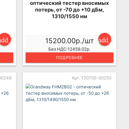
оптический тестер вносимых
потерь, от -70 до +10 дБм,
1310/1550 нм
add_shopping_cart
add_shopp
15200.00р./шт
Без НДС:12459.02р.
ПОДРОБНЕЕ
00249
Арт. 130705-00250