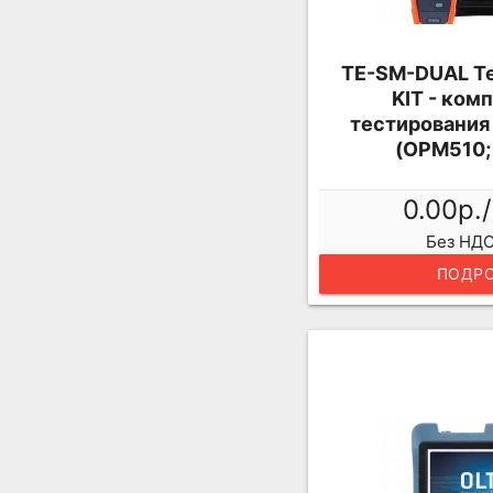
TE-SM-DUAL T
KIT - ком
тестирования
(OPM510;
0.00р.
Без НДС
ПОДРО