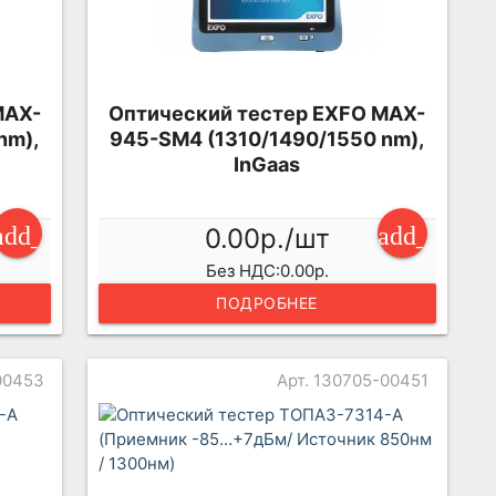
MAX-
Оптический тестер EXFO MAX-
nm),
945-SM4 (1310/1490/1550 nm),
InGaas
add_shopping_cart
add_shopp
0.00р./шт
Без НДС:0.00р.
ПОДРОБНЕЕ
00453
Арт. 130705-00451