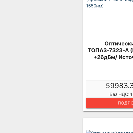
Оптически
ТОПАЗ-7323-А (
+26дБм/ Исто
59983.
Без НДС:4
ПОДРО