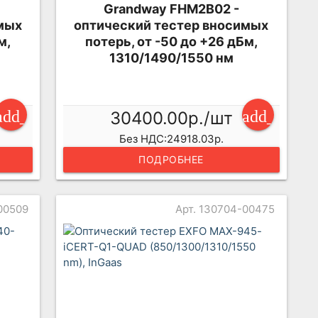
Grandway FHM2B02 -
мых
оптический тестер вносимых
м,
потерь, от -50 до +26 дБм,
1310/1490/1550 нм
add_shopping_cart
add_shopp
30400.00р./шт
Без НДС:24918.03р.
ПОДРОБНЕЕ
00509
Арт. 130704-00475