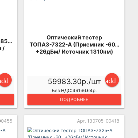
Оптический тестер
-85…
ТОПАЗ-7322-А (Приемник -60…
 /
+26дБм/ Источник 1310нм)
add_shopping_cart
add_shopp
59983.30р./шт
Без НДС:49166.64р.
ПОДРОБНЕЕ
00455
Арт. 130705-00418