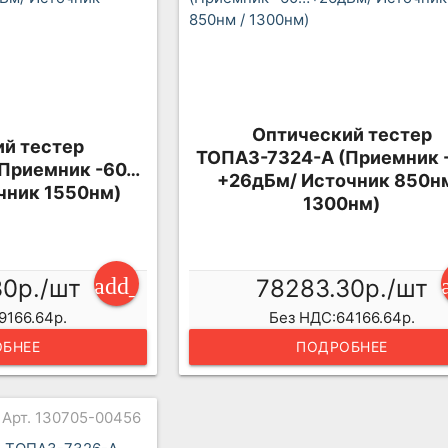
Оптический тестер
й тестер
ТОПАЗ-7324-А (Приемник 
Приемник -60…
+26дБм/ Источник 850нм
чник 1550нм)
1300нм)
add_shopping_cart
30р./шт
78283.30р./шт
9166.64р.
Без НДС:64166.64р.
БНЕЕ
ПОДРОБНЕЕ
Арт. 130705-00456