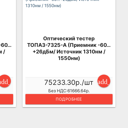
Оптический тестер
-60…
ТОПАЗ-7325-А (Приемник -60…
 /
+26дБм/ Источник 1310нм /
1550нм)
add_shopping_cart
add_shopp
75233.30р./шт
Без НДС:61666.64р.
ПОДРОБНЕЕ