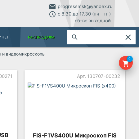
email
progressmsk@yandex.ru
access_time
с 8.30 до 17.30 (пн – пт)
сб-вс выходной
close
search
ИНЕТ
РАСПРОДАЖА
 и видеомикроскопы
0
shopping_cart
-00271
Арт. 130707-00232
USB
FIS-F1VS400U Микроскоп FIS