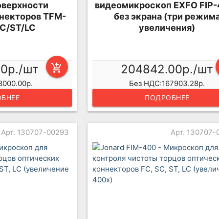
оверхности
видеомикроскоп EXFO FIP-
некторов TFM-
без экрана (три режим
C/ST/LC
увеличения)
00р./шт
add_shopping_cart
204842.00р./шт
8000.00р.
Без НДС:167903.28р.
БНЕЕ
ПОДРОБНЕЕ
Арт. 130707-00293
Арт. 130707-