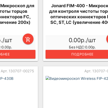
- Микроскоп для
Jonard FIM-400 - Микрос
тоты торцов
для контроля чистоты то
ннекторов FC,
оптических коннекторов 
еличение 200х)
SC, ST, LC (увеличение 40
р./шт
add_shopping_cart
0.00р./шт
:0.00р.
Без НДС:0.00р.
БНЕЕ
ПОДРОБНЕЕ
Арт. 130707-00275
Арт. 130707-