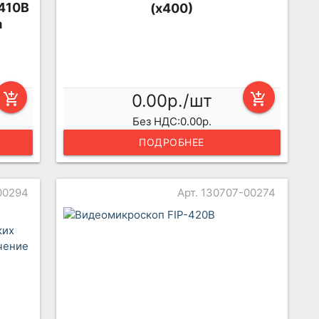
410B
(x400)
а
add_shopping_cart
0.00р./шт
add_shopping_cart
Без НДС:0.00р.
ПОДРОБНЕЕ
00294
Арт. 130707-00274