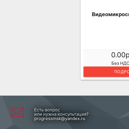
Видеомикроск
0.00
Без НДС
ПОДРО
Есть вопрос
или нужна консультация?
progressmsk@yandex.ru