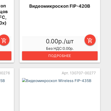
коп
Видеомикроскоп FIP-420B
рцов
FC,
0х)
add_shopping_cart
0.00р./шт
add_shopping_cart
Без НДС:0.00р.
ПОДРОБНЕЕ
00276
Арт. 130707-00277