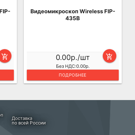
FIP-
Видеомикроскоп Wireless FIP-
435B
add_shopping_cart
0.00р./шт
add_shopping_cart
Без НДС:0.00р.
ПОДРОБНЕЕ
Доставка
по всей России