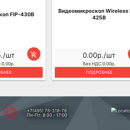
Видеомикроскоп Wireless 
оп FIP-430B
425B
р./шт
add_shopping_cart
0.00р./шт
:0.00р.
Без НДС:0.00р.
БНЕЕ
ПОДРОБНЕЕ
+7(495) 78-318-78
Пн-Пт: 8:30 - 17:00