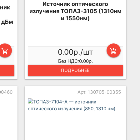
Источник оптического
чник
излучения ТОПАЗ-3105 (1310нм
и 1550нм)
5 дБм
add_shopping_cart
0.00р./шт
add_shopping_cart
Без НДС:0.00р.
ПОДРОБНЕЕ
00460
Арт. 130705-00355