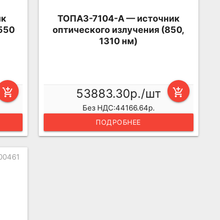
ик
ТОПАЗ-7104-А — источник
1550
оптического излучения (850,
1310 нм)
add_shopping_cart
53883.30р./шт
add_shopping_cart
Без НДС:44166.64р.
ПОДРОБНЕЕ
00461