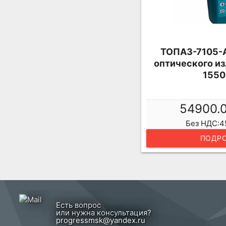
ТОПАЗ-7105-А
оптического из
1550
54900.
Без НДС:4
ПОДРО
Есть вопрос
или нужна консультация?
progressmsk@yandex.ru