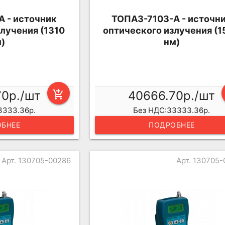
 - источник
ТОПАЗ-7103-А - источн
лучения (1310
оптического излучения (
)
нм)
70р./шт
add_shopping_cart
40666.70р./шт
3333.36р.
Без НДС:33333.36р.
БНЕЕ
ПОДРОБНЕЕ
Арт. 130705-00286
Арт. 130705-