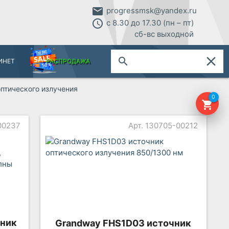
email
progressmsk@yandex.ru
access_time
с 8.30 до 17.30 (пн – пт)
сб-вс выходной
close
search
ИНЕТ
РАСПРОДАЖА
птического излучения
0
shopping_cart
00237
Арт. 130705-00212
чник
Grandway FHS1D03 источник