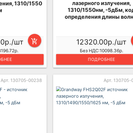
лазерного излучения,
ения, 1310/1550
1310/1550нм, -5дБм, ко
м
определения длины вол
00р./шт
add_shopping_cart
12320.00р./шт
196.72р.
Без НДС:10098.36р.
БНЕЕ
ПОДРОБНЕЕ
Арт. 130705-00238
Арт. 130705-