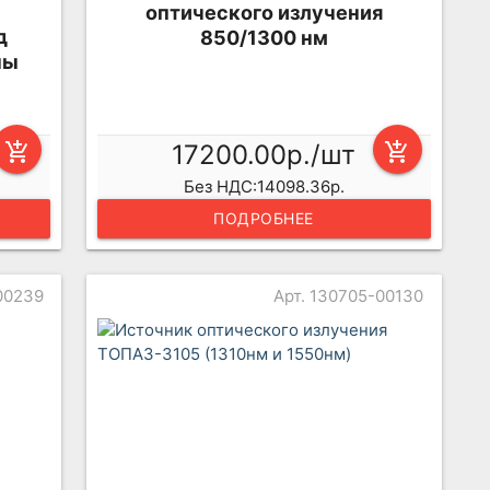
оптического излучения
д
850/1300 нм
ны
add_shopping_cart
17200.00р./шт
add_shopping_cart
Без НДС:14098.36р.
ПОДРОБНЕЕ
00239
Арт. 130705-00130