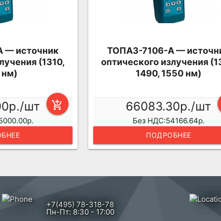
 — источник
ТОПАЗ-7106-А — источн
лучения (1310,
оптического излучения (1
 нм)
1490, 1550 нм)
00р./шт
add_shopping_cart
66083.30р./шт
5000.00р.
Без НДС:54166.64р.
БНЕЕ
ПОДРОБНЕЕ
+7(495) 78-318-78
Пн-Пт: 8:30 - 17:00