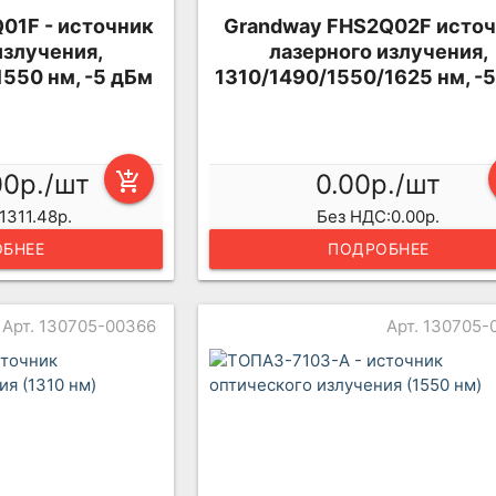
01F - источник
Grandway FHS2Q02F исто
излучения,
лазерного излучения,
550 нм, -5 дБм
1310/1490/1550/1625 нм, -
00р./шт
add_shopping_cart
0.00р./шт
1311.48р.
Без НДС:0.00р.
БНЕЕ
ПОДРОБНЕЕ
Арт. 130705-00366
Арт. 130705-