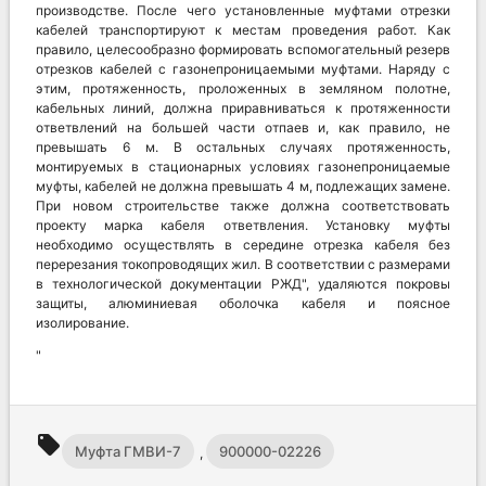
производстве. После чего установленные муфтами отрезки
кабелей транспортируют к местам проведения работ. Как
правило, целесообразно формировать вспомогательный резерв
отрезков кабелей с газонепроницаемыми муфтами. Наряду с
этим, протяженность, проложенных в земляном полотне,
кабельных линий, должна приравниваться к протяженности
ответвлений на большей части отпаев и, как правило, не
превышать 6 м. В остальных случаях протяженность,
монтируемых в стационарных условиях газонепроницаемые
муфты, кабелей не должна превышать 4 м, подлежащих замене.
При новом строительстве также должна соответствовать
проекту марка кабеля ответвления. Установку муфты
необходимо осуществлять в середине отрезка кабеля без
перерезания токопроводящих жил. В соответствии с размерами
в технологической документации РЖД", удаляются покровы
защиты, алюминиевая оболочка кабеля и поясное
изолирование.
"
local_offer
Муфта ГМВИ-7
900000-02226
,