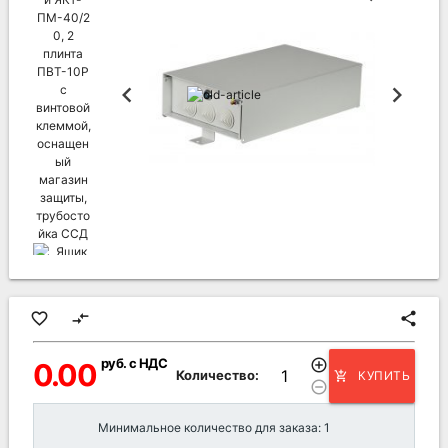
favorite_border
compare_arrows
share
руб. с НДС
add_circle_outline
0.00
Количество:
КУПИТЬ
add_shopping_cart
remove_circle_outline
Минимальное количество для заказа: 1