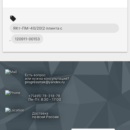
local_offer
ЯКт-ПМ-40/20(2 плинта с
вин.клеммами,трубостойка)
120911-00153
,
Есть вопрос
или нужна консультация?
progressmsk@yandex.ru
+7(495) 78-318-78
Пн-Пт: 8:30 - 17:00
Доставка
по всей России