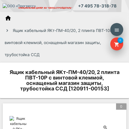
+7 495 78-318-78
ОФИЦИАЛЬНЫЙ ДИЛЕР
АО "СВЯЗЬСТРОЙДЕТАЛЬ"
home
menu
Ящик кабельный ЯКт-ПМ-40/20, 2 плинта ПВТ-10Р с
0
винтовой клеммой, оснащеный магазин защиты,
shopping_cart
трубостойка ССД
Ящик кабельный ЯКт-ПМ-40/20, 2 плинта
ПВТ-10Р с винтовой клеммой,
оснащеный магазин защиты,
трубостойка ССД [120911-00153]
0