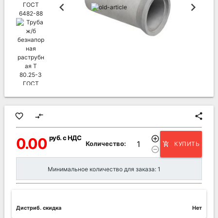
favorite_border
compare_arrows
share
руб. с НДС
add_circle_outline
0.00
Количество:
КУПИТЬ
add_shopping_cart
remove_circle_outline
Минимальное количество для заказа: 1
Дистриб. скидка
Нет