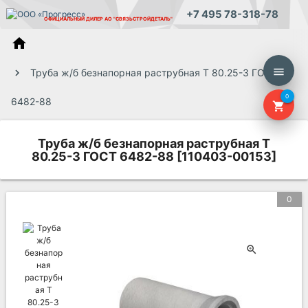
+7 495 78-318-78
ОФИЦИАЛЬНЫЙ ДИЛЕР
АО "СВЯЗЬСТРОЙДЕТАЛЬ"
home
menu
Труба ж/б безнапорная раструбная Т 80.25-3 ГОСТ
0
6482-88
shopping_cart
Труба ж/б безнапорная раструбная Т
80.25-3 ГОСТ 6482-88 [110403-00153]
0