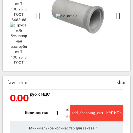
favorite_border
compare_arrows
share
руб. с НДС
0.00
add_circle_outline
Количество:
add_shopping_cart
КУПИТЬ
remove_circle_outline
Минимальное количество для заказа: 1