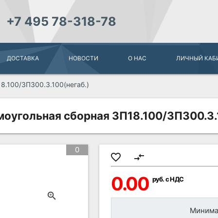
+7 495 78-318-78
ДОСТАВКА
НОВОСТИ
О НАС
ЛИЧНЫЙ КАБ
8.100/ЗП300.3.100(негаб.)
оугольная сборная ЗП18.100/ЗП300.3.
0
favorite_border
compare_arrows
0.00
руб. с НДС
Минимал