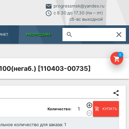
email
progressmsk@yandex.ru
access_time
с 8.30 до 17.30 (пн – пт)
сб-вс выходной
close
search
ИНЕТ
РАСПРОДАЖА
0
shopping_cart
100(негаб.) [110403-00735]
share
add_circle_outline
add_shopping_cart
Количество:
КУПИТЬ
remove_circle_outline
ьное количество для заказа: 1