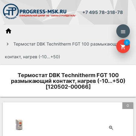
+7 495 78-318-78
ОФИЦИАЛЬНЫЙ ДИЛЕР
АО "СВЯЗЬСТРОЙДЕТАЛЬ"
home
menu
0
Термостат DBK Technitherm FGT 100 размыкающий
shopping_cart
контакт, нагрев (-10...+50)
Термостат DBK Technitherm FGT 100
размыкающий контакт, нагрев (-10...+50)
[120502-00066]
0