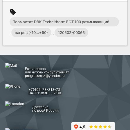
local_offer
Термостат DBK Technitherm FGT 100 размыкающий
контакт
нагрев (-10...+50)
120502-00066
,
,
Есть вопрос
или нужна консультация?
progressmsk@yandex.ru
+7(495) 78-318-78
Пн-Пт: 8:30 - 17:00
Доставка
по всей России