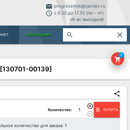
email
progressmsk@yandex.ru
access_time
с 8.30 до 17.30 (пн – пт)
сб-вс выходной
close
search
ИНЕТ
РАСПРОДАЖА
0
shopping_cart
 [130701-00139]
share
add_circle_outline
add_shopping_cart
Количество:
КУПИТЬ
remove_circle_outline
ьное количество для заказа: 1