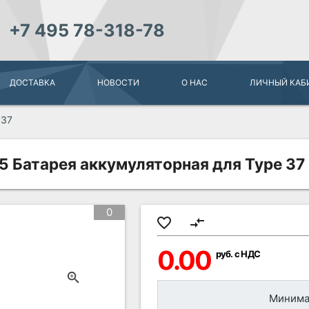
+7 495 78-318-78
ДОСТАВКА
НОВОСТИ
О НАС
ЛИЧНЫЙ КАБ
 37
 Батарея аккумуляторная для Type 37
0
favorite_border
compare_arrows
0.00
руб. с НДС
Минимал