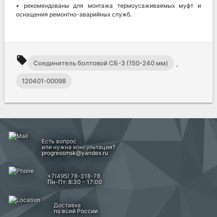
• рекомендованы для монтажа термоусаживаемых муфт и
оснащения ремонтно-аварийных служб.
local_offer
Соединитель болтовой СБ-3 (150-240 мм)
,
120401-00098
Есть вопрос
или нужна консультация?
progressmsk@yandex.ru
+7(495) 78-318-78
Пн-Пт: 8:30 - 17:00
Доставка
по всей России