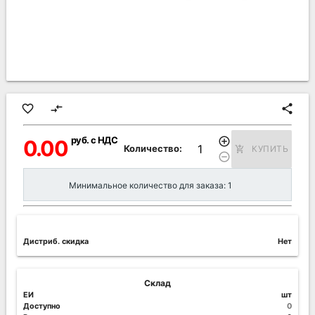
favorite_border
compare_arrows
share
руб. с НДС
add_circle_outline
0.00
Количество:
КУПИТЬ
add_shopping_cart
remove_circle_outline
Минимальное количество для заказа: 1
Дистриб. скидка
Нет
Склад
ЕИ
шт
Доступно
0