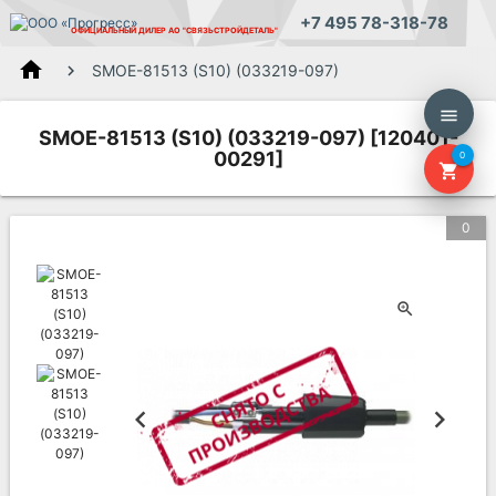
+7 495 78-318-78
ОФИЦИАЛЬНЫЙ ДИЛЕР
АО "СВЯЗЬСТРОЙДЕТАЛЬ"
home
SMOE-81513 (S10) (033219-097)
menu
SMOE-81513 (S10) (033219-097) [120401-
00291]
0
shopping_cart
0