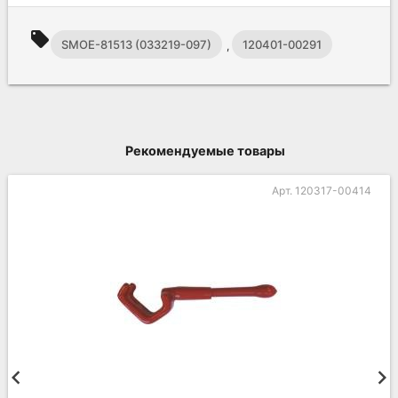
local_offer
SMOE-81513 (033219-097)
120401-00291
,
Рекомендуемые товары
Арт. 120317-00414