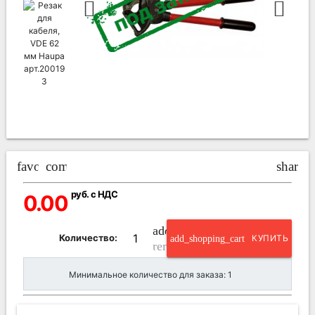
favorite_border
compare_arrows
share
руб. с НДС
0.00
add_circle_outline
Количество:
add_shopping_cart
КУПИТЬ
remove_circle_outline
Минимальное количество для заказа: 1