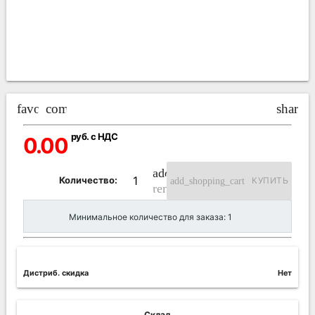
favorite_border
compare_arrows
share
руб. с НДС
0.00
add_circle_outline
Количество:
add_shopping_cart
КУПИТЬ
remove_circle_outline
Минимальное количество для заказа: 1
Дистриб. скидка
Нет
Склад