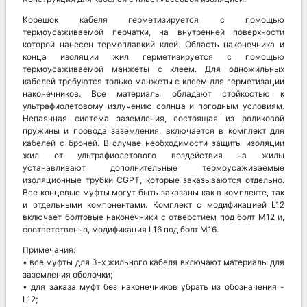
Корешок кабеля герметизируется с помощью
термоусаживаемой перчатки, на внутренней поверхности
которой нанесен термоплавкий клей. Область наконечника и
конца изоляции жил герметизируется с помощью
термоусаживаемой манжеты с клеем. Для одножильных
кабелей требуются только манжеты с клеем для герметизации
наконечников. Все материалы обладают стойкостью к
ультрафиолетовому излучению солнца и погодным условиям.
Непаянная система заземления, состоящая из роликовой
пружины и провода заземления, включается в комплект для
кабелей с броней. В случае необходимости защиты изоляции
жил от ультрафиолетового воздействия на жилы
устанавливают дополнительные термоусаживаемые
изоляционные трубки CGPT, которые заказываются отдельно.
Все концевые муфты могут быть заказаны как в комплекте, так
и отдельными компонентами. Комплект с модификацией L12
включает болтовые наконечники с отверстием под болт M12 и,
соответственно, модификация L16 под болт М16.
Примечания:
• все муфты для 3-х жильного кабеля включают материалы для
заземления оболочки;
• для заказа муфт без наконечников убрать из обозначения -
L12;