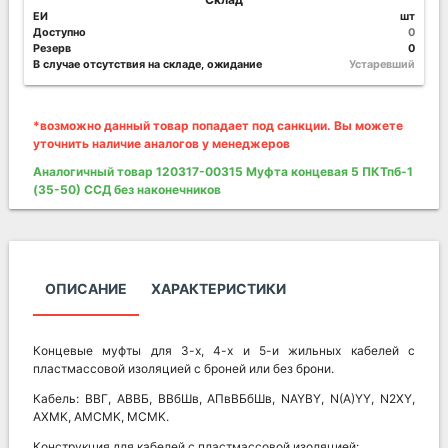
ЕИ
шт
Доступно
0
Резерв
0
В случае отсутствия на складе, ожидание
Устаревший
*возможно данный товар попадает под санкции. Вы можете
уточнить наличие аналогов у менеджеров
Аналогичный товар 120317-00315 Муфта концевая 5 ПКТпб-1
(35-50) ССД без наконечников
ОПИСАНИЕ
ХАРАКТЕРИСТИКИ
Концевые муфты для 3-х, 4-х и 5-и жильных кабелей с
пластмассовой изоляцией с броней или без брони.
Кабель: ВВГ, АВВБ, ВВбШв, АПвВБбШв, NAYBY, N(A)YY, N2XY,
AXMK, AMCMK, MCMK.
Конструкция для кабелей с пластмассовой изоляцией: