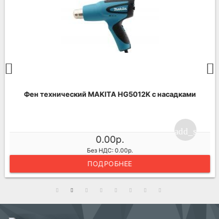
Фен технический MAKITA HG5012K с насадками
ng_cart
add_shoppi
0.00р.
Без НДС: 0.00р.
ПОДРОБНЕЕ