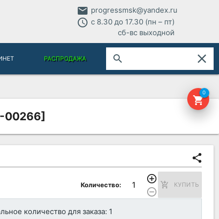
email
progressmsk@yandex.ru
access_time
с 8.30 до 17.30 (пн – пт)
сб-вс выходной
close
search
ИНЕТ
РАСПРОДАЖА
0
shopping_cart
1-00266]
share
add_circle_outline
add_shopping_cart
Количество:
КУПИТЬ
remove_circle_outline
ьное количество для заказа: 1