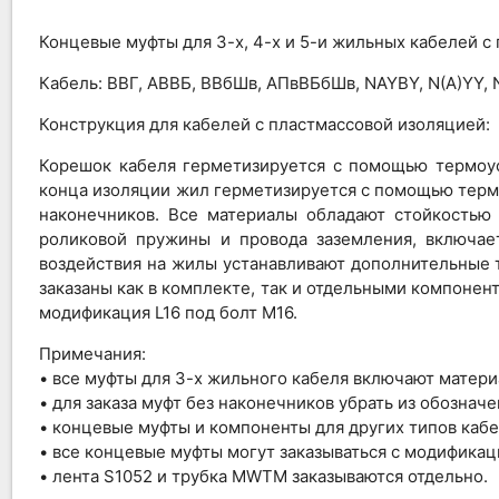
Концевые муфты для 3-х, 4-х и 5-и жильных кабелей с
Кабель: ВВГ, АВВБ, ВВбШв, АПвВБбШв, NAYBY, N(A)YY
Конструкция для кабелей с пластмассовой изоляцией:
Корешок кабеля герметизируется с помощью термоус
конца изоляции жил герметизируется с помощью терм
наконечников. Все материалы обладают стойкостью
роликовой пружины и провода заземления, включае
воздействия на жилы устанавливают дополнительные 
заказаны как в комплекте, так и отдельными компонен
модификация L16 под болт М16.
Примечания:
• все муфты для 3-х жильного кабеля включают матери
• для заказа муфт без наконечников убрать из обозначе
• концевые муфты и компоненты для других типов кабе
• все концевые муфты могут заказываться с модификацие
• лента S1052 и трубка MWTM заказываются отдельно.