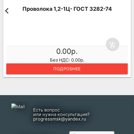
Проволока 1,2-1Ц- ГОСТ 3282-74
add_shopping_cart
0.00р.
Без НДС: 0.00р.
ПОДРОБНЕЕ
Есть вопрос
или нужна консультация?
progressmsk@yandex.ru