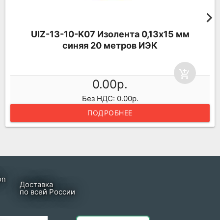
UIZ-13-10-K07 Изолента 0,13х15 мм
синяя 20 метров ИЭК
add_shopping_cart
0.00р.
Без НДС: 0.00р.
ПОДРОБНЕЕ
Доставка
по всей России