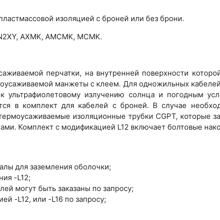
 пластмассовой изоляцией с броней или без брони.
, N2XY, AXMK, AMCMK, MCMK.
аживаемой перчатки, на внутренней поверхности которой
оусаживаемой манжеты с клеем. Для одножильных кабелей
 к ультрафиолетовому излучению солнца и погодным усло
тся в комплект для кабелей с броней. В случае необхо
термоусаживаемые изоляционные трубки CGPT, которые за
тами. Комплект с модификацией L12 включает болтовые нако
алы для заземления оболочки;
ния -L12;
лей могут быть заказаны по запросу;
й -L12, или -L16 по запросу;