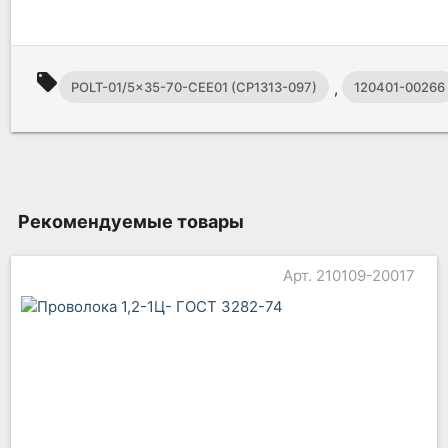
local_offer
,
POLT-01/5x35-70-CEE01 (CP1313-097)
120401-00266
Рекомендуемые товары
Арт. 210109-20017