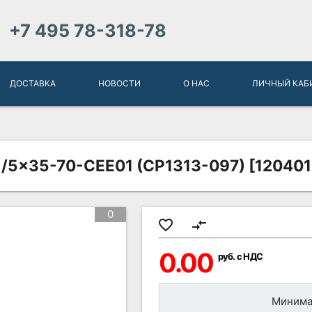
+7 495 78-318-78
ДОСТАВКА
НОВОСТИ
О НАС
ЛИЧНЫЙ КАБ
/5x35-70-CEE01 (CP1313-097) [12040
0
favorite_border
compare_arrows
0.00
руб. с НДС
Минимал