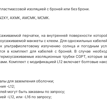
 пластмассовой изоляцией с броней или без брони.
, N2XY, AXMK, AMCMK, MCMK.
аживаемой перчатки, на внутренней поверхности которой
оусаживаемой манжеты с клеем. Для одножильных кабелей
 к ультрафиолетовому излучению солнца и погодным усло
тся в комплект для кабелей с броней. В случае необхо
термоусаживаемые изоляционные трубки CGPT, которые за
тами. Комплект с модификацией L12 включает болтовые нако
алы для заземления оболочки;
ния -L12;
лей могут быть заказаны по запросу;
й -L12, или -L16 по запросу;