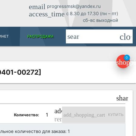
email
progressmsk@yandex.ru
access_time
с 8.30 до 17.30 (пн – пт)
сб-вс выходной
clos
search
ИНЕТ
РАСПРОДАЖА
0
shoppi
0401-00272]
share
add_circle_outline
add_shopping_cart
Количество:
КУПИТЬ
remove_circle_outline
ьное количество для заказа: 1