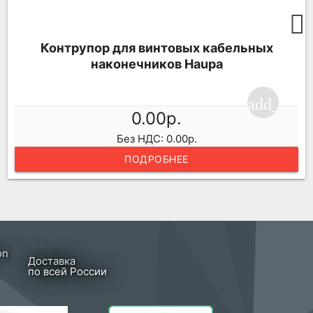
Контрупор для винтовых кабельных
наконечников Haupa
add_shop
ping_cart
0.00р.
Без НДС: 0.00р.
ПОДРОБНЕЕ
Доставка
по всей России