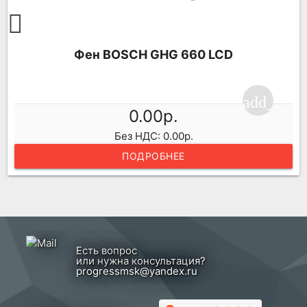
Фен BOSCH GHG 660 LCD
ping_cart
add_shop
0.00р.
Без НДС: 0.00р.
ПОДРОБНЕЕ
Есть вопрос
или нужна консультация?
progressmsk@yandex.ru