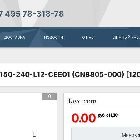
7 495 78-318-78
ДОСТАВКА
НОВОСТИ
О НАС
ЛИЧНЫЙ КАБ
150-240-L12-CEE01 (CN8805-000) [12
0
favorite_border
compare_arrows
0.00
руб. с НДС
Минимал