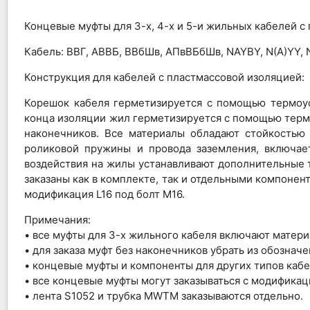
Концевые муфты для 3-х, 4-х и 5-и жильных кабелей с
Кабель: ВВГ, АВВБ, ВВбШв, АПвВБбШв, NAYBY, N(A)YY
Конструкция для кабелей с пластмассовой изоляцией:
Корешок кабеля герметизируется с помощью термоус
конца изоляции жил герметизируется с помощью терм
наконечников. Все материалы обладают стойкостью
роликовой пружины и провода заземления, включае
воздействия на жилы устанавливают дополнительные 
заказаны как в комплекте, так и отдельными компонен
модификация L16 под болт М16.
Примечания:
• все муфты для 3-х жильного кабеля включают матери
• для заказа муфт без наконечников убрать из обозначе
• концевые муфты и компоненты для других типов кабе
• все концевые муфты могут заказываться с модификацие
• лента S1052 и трубка MWTM заказываются отдельно.