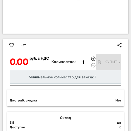
favorite_border
compare_arrows
share
руб. с НДС
add_circle_outline
0.00
Количество:
КУПИТЬ
add_shopping_cart
remove_circle_outline
Минимальное количество для заказа: 1
Дистриб. скидка
Нет
Склад
ЕИ
шт
Доступно
0