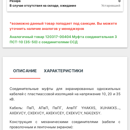
Резерв
0
В случае отсутствия на складе, ожидание
Устаревший
*возможно данный товар попадает под санкции. Вы можете
уточнить наличие аналогов у менеджеров
Аналогичный товар 120317-00404 Муфта соединительная 3
ПСТ-10 (35-50) с соединителями ССД
ОПИСАНИЕ
ХАРАКТЕРИСТИКИ
Соединительные муфты для экранированных одножильных
кабелей с пластмассовой изоляцией на напряжение 10, 20 и 35
кВ.
Кабель: ПвП, АПвП, ПвПГ, АпвПГ YHAKXS, XUHAKXS...,
AXEKVCY, CXEKVCY, AXEKVCEY, CXEKVCY, N(A)2XSY.
Конструкция с механическими соединителями (кабели с
проволочным и ленточным экраном):