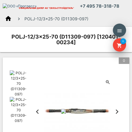
+7 495 78-318-78
ОФИЦИАЛЬНЫЙ ДИЛЕР
АО "СВЯЗЬСТРОЙДЕТАЛЬ"
home
POLJ-12/3x25-70 (D11309-097)
menu
POLJ-12/3x25-70 (D11309-097) [120401-
00234]
0
shopping_cart
0