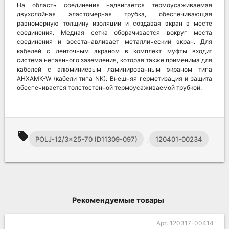
На область соединения надвигается термоусаживаемая
двухслойная эластомерная трубка, обеспечивающая
равномерную толщину изоляции и создавая экран в месте
соединения. Медная сетка оборачивается вокруг места
соединения и восстанавливает металлический экран. Для
кабелей с ленточным экраном в комплект муфты входит
система непаянного заземления, которая также применима для
кабелей с алюминиевым ламинированным экраном типа
AHXAMK-W (кабели типа NK). Внешняя герметизация и защита
обеспечивается толстостенной термоусаживаемой трубкой.
local_offer
POLJ-12/3x25-70 (D11309-097)
120401-00234
,
Рекомендуемые товары
Арт. 120317-00414