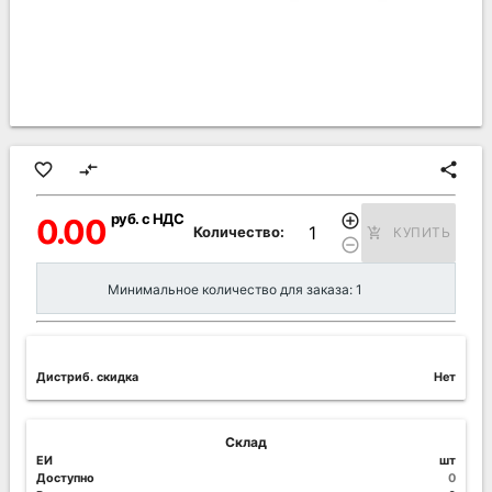
favorite_border
compare_arrows
share
руб. с НДС
add_circle_outline
0.00
Количество:
КУПИТЬ
add_shopping_cart
remove_circle_outline
Минимальное количество для заказа: 1
Дистриб. скидка
Нет
Склад
ЕИ
шт
Доступно
0