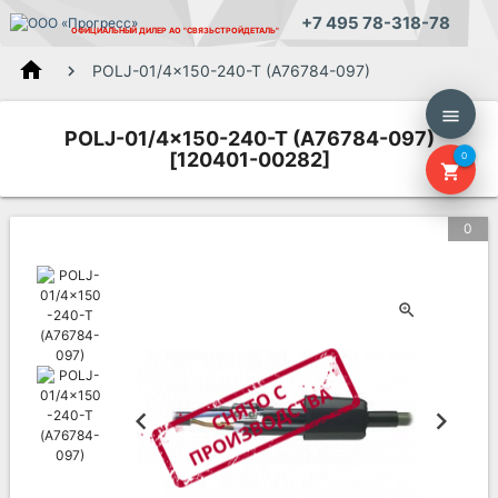
+7 495 78-318-78
ОФИЦИАЛЬНЫЙ ДИЛЕР
АО "СВЯЗЬСТРОЙДЕТАЛЬ"
home
POLJ-01/4x150-240-T (A76784-097)
menu
POLJ-01/4x150-240-T (A76784-097)
[120401-00282]
0
shopping_cart
0