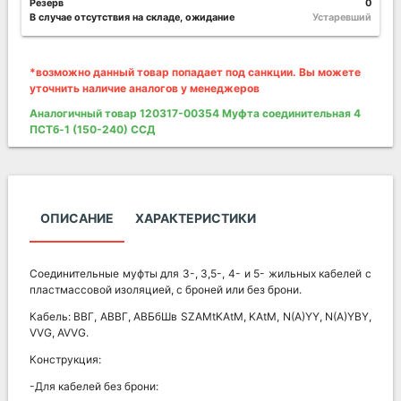
Резерв
0
В случае отсутствия на складе, ожидание
Устаревший
*возможно данный товар попадает под санкции. Вы можете
уточнить наличие аналогов у менеджеров
Аналогичный товар 120317-00354 Муфта соединительная 4
ПСТб-1 (150-240) ССД
ОПИСАНИЕ
ХАРАКТЕРИСТИКИ
Соединительные муфты для 3-, 3,5-, 4- и 5- жильных кабелей с
пластмассовой изоляцией, с броней или без брони.
Кабель: ВВГ, АВВГ, АВБбШв SZAMtKAtM, KAtM, N(A)YY, N(A)YBY,
VVG, AVVG.
Конструкция:
-Для кабелей без брони: