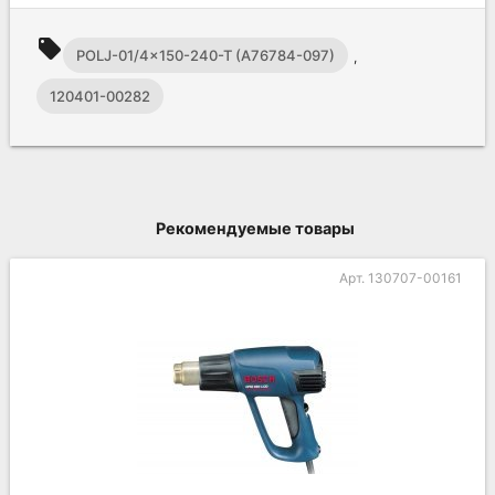
local_offer
POLJ-01/4x150-240-T (A76784-097)
,
120401-00282
Рекомендуемые товары
Арт. 130707-00240