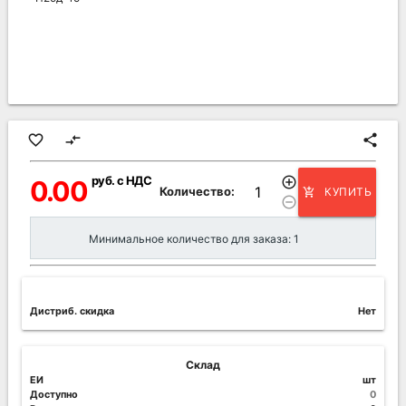
favorite_border
compare_arrows
share
руб. с НДС
add_circle_outline
0.00
Количество:
КУПИТЬ
add_shopping_cart
remove_circle_outline
Минимальное количество для заказа: 1
Дистриб. скидка
Нет
Склад
ЕИ
шт
Доступно
0