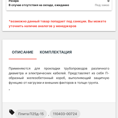
Резерв
0
В случае отсутствия на складе, ожидание
Под заказ
*возможно данный товар попадает под санкции. Вы можете
уточнить наличие аналогов у менеджеров
ОПИСАНИЕ
КОМПЛЕКТАЦИЯ
Применяются для прокладки трубопроводов различного
диаметра и электрических кабелей. Представляет из себя П-
образный железобетонный короб, выполняющий защитную
функцию от нагрузки и внешних факторов в толще грунта.
"
local_offer
Плита П25д-15
110403-00724
,