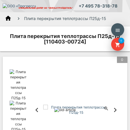
+7 495 78-318-78
ОФИЦИАЛЬНЫЙ ДИЛЕР
АО "СВЯЗЬСТРОЙДЕТАЛЬ"
home
Плита перекрытия теплотрассы П25д-15
menu
Плита перекрытия теплотрассы П25д-15
[110403-00724]
0
shopping_cart
0