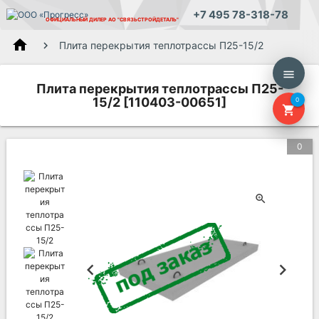
+7 495 78-318-78
ОФИЦИАЛЬНЫЙ ДИЛЕР
АО "СВЯЗЬСТРОЙДЕТАЛЬ"
home
Плита перекрытия теплотрассы П25-15/2
menu
Плита перекрытия теплотрассы П25-
15/2 [110403-00651]
0
shopping_cart
0