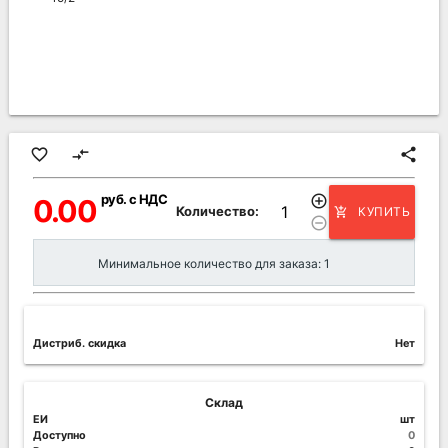
favorite_border
compare_arrows
share
руб. с НДС
add_circle_outline
0.00
Количество:
КУПИТЬ
add_shopping_cart
remove_circle_outline
Минимальное количество для заказа: 1
Дистриб. скидка
Нет
Склад
ЕИ
шт
Доступно
0