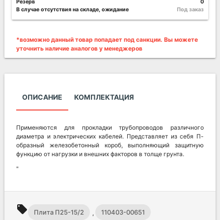
Резерв
0
В случае отсутствия на складе, ожидание
Под заказ
*возможно данный товар попадает под санкции. Вы можете
уточнить наличие аналогов у менеджеров
ОПИСАНИЕ
КОМПЛЕКТАЦИЯ
Применяются для прокладки трубопроводов различного
диаметра и электрических кабелей. Представляет из себя П-
образный железобетонный короб, выполняющий защитную
функцию от нагрузки и внешних факторов в толще грунта.
"
local_offer
Плита П25-15/2
110403-00651
,