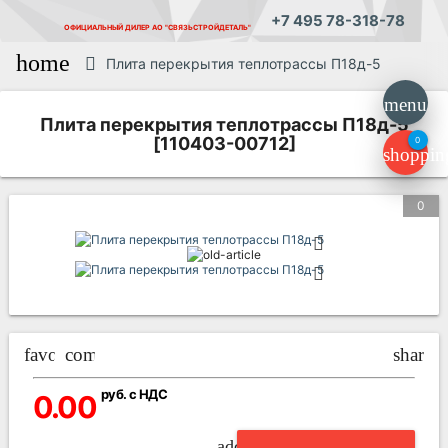
+7 495 78-318-78
ОФИЦИАЛЬНЫЙ ДИЛЕР
АО "СВЯЗЬСТРОЙДЕТАЛЬ"
home
Плита перекрытия теплотрассы П18д-5
menu
Плита перекрытия теплотрассы П18д-5
[110403-00712]
0
shoppin
0
favorite_border
compare_arrows
share
руб. с НДС
0.00
add_circle_outline