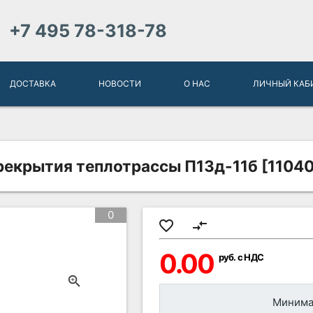
+7 495 78-318-78
ДОСТАВКА
НОВОСТИ
О НАС
ЛИЧНЫЙ КАБ
рекрытия теплотрассы П13д-11б [1104
0
favorite_border
compare_arrows
0.00
руб. с НДС
Минимал