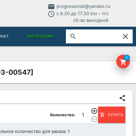
email
progressmsk@yandex.ru
access_time
с 8.30 до 17.30 (пн – пт)
сб-вс выходной
close
search
ИНЕТ
РАСПРОДАЖА
0
shopping_cart
03-00547]
share
add_circle_outline
add_shopping_cart
Количество:
КУПИТЬ
remove_circle_outline
ьное количество для заказа: 1