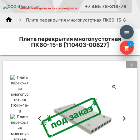
+7 495 78-318-78
ОФИЦИАЛЬНЫЙ ДИЛЕР
АО "СВЯЗЬСТРОЙДЕТАЛЬ"
home
Плита перекрытия многопустотная ПК60-15-8
menu
Плита перекрытия многопустотная
ПК60-15-8 [110403-00827]
0
shopping_cart
0