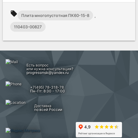
local_offer
Плита многопустотная ПК60-15-8
,
110403-00827
Есть вопрос
или нужна консультация?
progressmsk@yandex.ru
+7(495) 78-318-78
Пн-Пт: 8:30 - 17:00
Доставка
по всей России