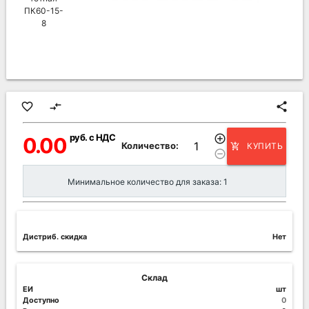
favorite_border
compare_arrows
share
руб. с НДС
add_circle_outline
0.00
Количество:
КУПИТЬ
add_shopping_cart
remove_circle_outline
Минимальное количество для заказа: 1
Дистриб. скидка
Нет
Склад
ЕИ
шт
Доступно
0