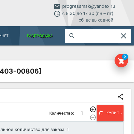
email
progressmsk@yandex.ru
access_time
с 8.30 до 17.30 (пн – пт)
сб-вс выходной
close
search
ИНЕТ
РАСПРОДАЖА
0
shopping_cart
0403-00806]
share
add_circle_outline
add_shopping_cart
Количество:
КУПИТЬ
remove_circle_outline
ьное количество для заказа: 1