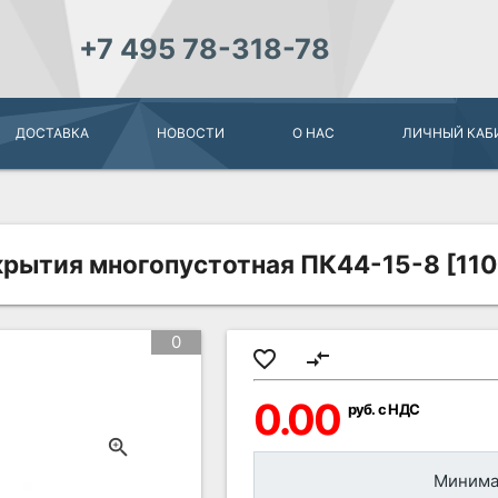
+7 495 78-318-78
ДОСТАВКА
НОВОСТИ
О НАС
ЛИЧНЫЙ КАБ
крытия многопустотная ПК44-15-8 [11
0
favorite_border
compare_arrows
0.00
руб. с НДС
Минимал