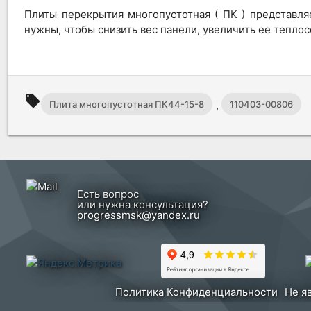
Плиты перекрытия многопустотная ( ПК ) представл
нужны, чтобы снизить вес панели, увеличить ее тепл
local_offer
,
Плита многопустотная ПК44-15-8
110403-00806
Есть вопрос
или нужна консультация?
progressmsk@yandex.ru
Политика Конфиденциальности
Не я