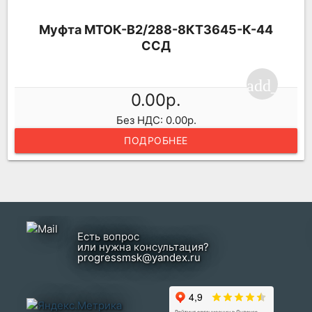
Муфта МТОК-В2/288-8КТ3645-К-44
ССД
add_shop
0.00р.
Без НДС: 0.00р.
ПОДРОБНЕЕ
Есть вопрос
или нужна консультация?
progressmsk@yandex.ru