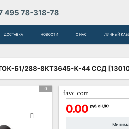
7 495 78-318-78
ДОСТАВКА
НОВОСТИ
О НАС
ЛИЧНЫЙ КАБ
ОК-Б1/288-8КТ3645-К-44 ССД [1301
0
favorite_border
compare_arrows
0.00
руб. с НДС
Минимал