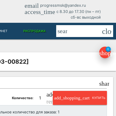
email
progressmsk@yandex.ru
access_time
с 8.30 до 17.30 (пн – пт)
сб-вс выходной
clos
search
ИНЕТ
РАСПРОДАЖА
0
shoppi
03-00822]
share
add_circle_outline
add_shopping_cart
Количество:
КУПИТЬ
remove_circle_outline
ьное количество для заказа: 1