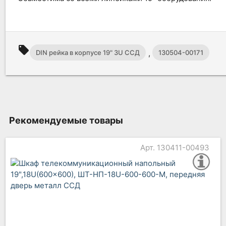
local_offer
,
DIN рейка в корпусе 19" 3U ССД
130504-00171
Рекомендуемые товары
Арт. 130411-00493