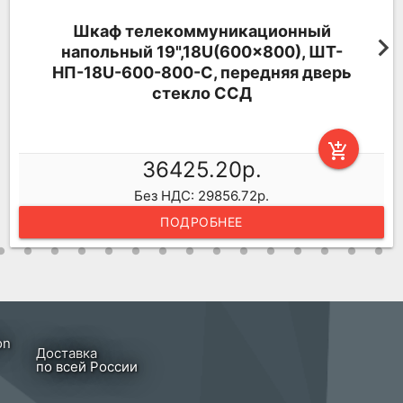
Шкаф телекоммуникационный
напольный 19",18U(600x800), ШТ-
НП-18U-600-800-С, передняя дверь
стекло ССД
add_shopping_cart
36425.20р.
Без НДС: 29856.72р.
ПОДРОБНЕЕ
Доставка
по всей России