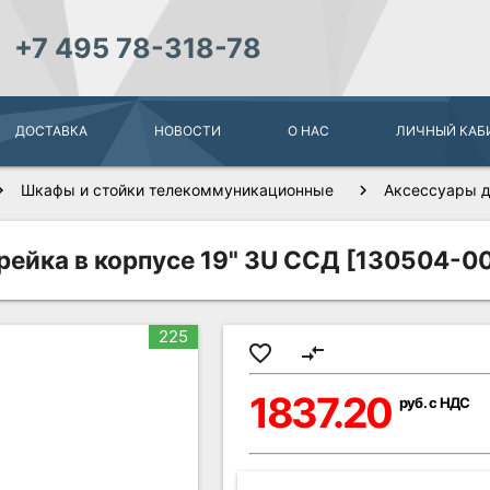
+7 495 78-318-78
ДОСТАВКА
НОВОСТИ
О НАС
ЛИЧНЫЙ КАБ
Шкафы и стойки телекоммуникационные
Аксессуары д
 рейка в корпусе 19" 3U ССД [130504-00
225
favorite_border
compare_arrows
1837.20
руб. с НДС