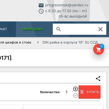
email
progressmsk@yandex.ru
access_time
с 8.30 до 17.30 (пн – пт)
сб-вс выходной
close
search
ИНЕТ
РАСПРОДАЖА
ля шкафов и стоек
DIN рейка в корпусе 19" 3U ССД
0
shopping_cart
171]
share
add_circle_outline
add_shopping_cart
Количество:
КУПИТЬ
remove_circle_outline