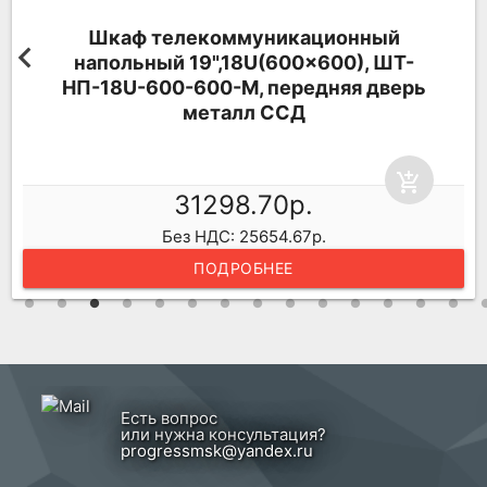
Шкаф телекоммуникационный
напольный 19",18U(600x600), ШТ-
НП-18U-600-600-М, передняя дверь
металл ССД
add_shopping_cart
31298.70р.
Без НДС: 25654.67р.
ПОДРОБНЕЕ
Есть вопрос
или нужна консультация?
progressmsk@yandex.ru