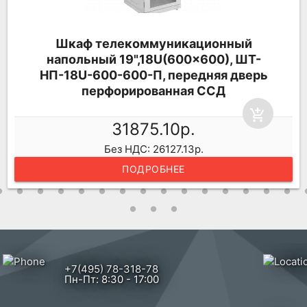
Шкаф телекоммуникационный
напольный 19",18U(600x600), ШТ-
НП-18U-600-600-П, передняя дверь
перфорированная ССД
add_shopping_cart
31875.10р.
Без НДС: 26127.13р.
ПОДРОБНЕЕ
+7(495) 78-318-78
Пн-Пт: 8:30 - 17:00