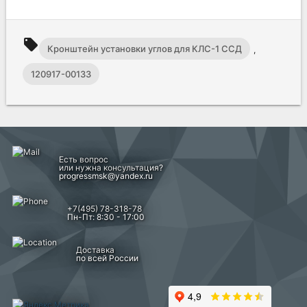
local_offer
Кронштейн установки углов для КЛС-1 ССД
,
120917-00133
Есть вопрос
или нужна консультация?
progressmsk@yandex.ru
+7(495) 78-318-78
Пн-Пт: 8:30 - 17:00
Доставка
по всей России