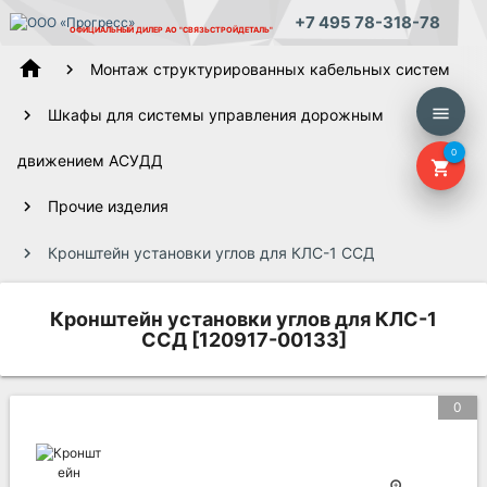
+7 495 78-318-78
ОФИЦИАЛЬНЫЙ ДИЛЕР
АО "СВЯЗЬСТРОЙДЕТАЛЬ"
home
Монтаж структурированных кабельных систем
menu
Шкафы для системы управления дорожным
0
движением АСУДД
shopping_cart
Прочие изделия
Кронштейн установки углов для КЛС-1 ССД
Кронштейн установки углов для КЛС-1
ССД [120917-00133]
0