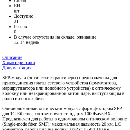
Склад
ЕИ
шт
Доступно
21
Резерв
0
В случае отсутствия на складе, ожидание
12-14 недель
Описание
Характеристики
Документация
SFP-модули (оптические трансиверы) предназначены для
присоединения платы сетевого устройства (коммутатора,
маршрутизатора или подобного устройства) к оптическому
волокну или неэкранированной витой паре, выступающим в
роли сетевого кабеля.
Одноволоконный оптический модуль с форм-фактором SFP
для 1G Ethernet, соответствует стандарту 1000Base-BX.
Предназначен для работы в одномодовом оптическом волокне
(Single-mode fiber, SMF), максимальная дальность 20 км, LC
коннектор, рабочая длина волны Tx/Rx: 1550/1310 нм.