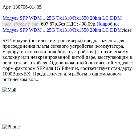
Арт. 130706-01405
Модуль SFP WDM 1.25G Tx1310/Rx1550 20km LC DDM
607.67р.
Без НДС: 498.09р.
Подробнее
add_shopping_cart
Модуль SFP WDM 1.25G Tx1310/Rx1550 20km LC DDM
close
SFP-модули (оптические трансиверы) предназначены для
присоединения платы сетевого устройства (коммутатора,
маршрутизатора или подобного устройства) к оптическому
волокну или неэкранированной витой паре, выступающим в
роли сетевого кабеля. Одноволоконный оптический модуль с
форм-фактором SFP для 1G Ethernet, соответствует стандарту
1000Base-BX. Предназначен для работы в одномодовом
оптическом вол..
Есть вопрос
или нужна консультация?
progressmsk@yandex.ru
+7(495) 78-318-78