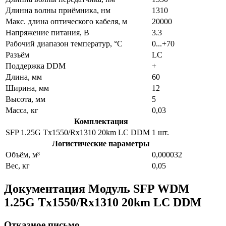
Длинна волны приёмника, нм
1310
Макс. длина оптического кабеля, м
20000
Напряжение питания, В
3.3
Рабочий диапазон температур, °C
0...+70
Разъём
LC
Поддержка DDM
+
Длина, мм
60
Ширина, мм
12
Высота, мм
5
Масса, кг
0,03
Комплектация
SFP 1.25G Tx1550/Rx1310 20km LC DDM
1 шт.
Логистические параметры
Объём, м³
0,000032
Вес, кг
0,05
Документация Модуль SFP WDM
1.25G Tx1550/Rx1310 20km LC DDM
Отказное письмо