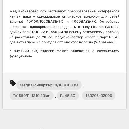
Медиаконвертер осуществляют преобразование интерфейсов
«витая пара – одномодовое оптическое волокно» для сетей
Ethernet 10/100/1000BASE-TX и 1000BASE-FX. Устройства
позволяют одновременно передавать и получать сигналы на
длинах волн 1310 нм и 1550 нм по одному оптическому волокну
на расстояние до 20 км. Медиаконвертер имеет 1 порт RJ-45
для витой пары и 1 порт для оптического волокна (SC разъем).
* внешний вид изделий может отличаться с сохранением
функционала
local_offer
Медиаконвертер 10/100/1000M
,
Tx1550/Rx1310 20km
RJ45 SC
130706-02906
,
,