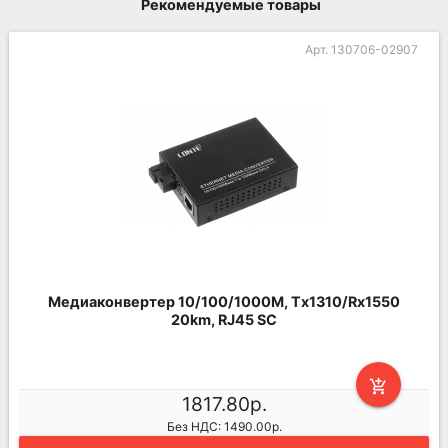
Рекомендуемые товары
Арт. 130706-02907
Медиаконвертер 10/100/1000M, Tx1310/Rx1550
20km, RJ45 SC
add_shopping_cart
1817.80р.
Без НДС: 1490.00р.