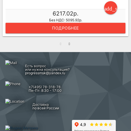
ng_cart
add_shoppi
6217.02р.
Без НДС: 5095.92р.
ПОДРОБНЕЕ
Есть вопрос
или нужна консультация?
progressmsk@yandex.ru
+7(495) 78-318-78
Пн-Пт: 8:30 - 17:00
Доставка
по всей России