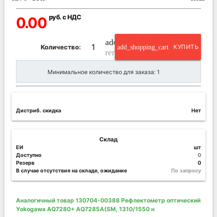
руб. с НДС
0.00
add_circle_outline
Количество:
add_shopping_cart
КУПИТЬ
remove_circle_outline
Минимальное количество для заказа: 1
Дистриб. скидка
Нет
Склад
ЕИ
шт
Доступно
0
Резерв
0
В случае отсутствия на складе, ожидание
По запросу
Аналогичный товар 130704-00388 Рефлектометр оптический
Yokogawa AQ7280+ AQ7285A(SM, 1310/1550 н