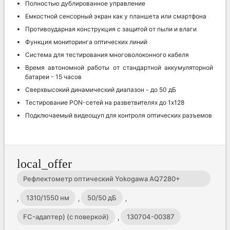
Полностью дублированное управление
Емкостной сенсорный экран как у планшета или смартфона
Противоударная конструкция с защитой от пыли и влаги
Функция мониторинга оптических линий
Система для тестирования многоволоконного кабеля
Время автономной работы от стандартной аккумуляторной
батареи - 15 часов
Сверхвысокий динамический диапазон - до 50 дБ
Тестирование PON-сетей на разветвителях до 1х128
Подключаемый видеощуп для контроля оптических разъемов
local_offer
Рефлектометр оптический Yokogawa AQ7280+
AQ7285A(SM
1310/1550 нм
50/50 дБ
,
,
,
FC-адаптер) (с поверкой)
130704-00387
,