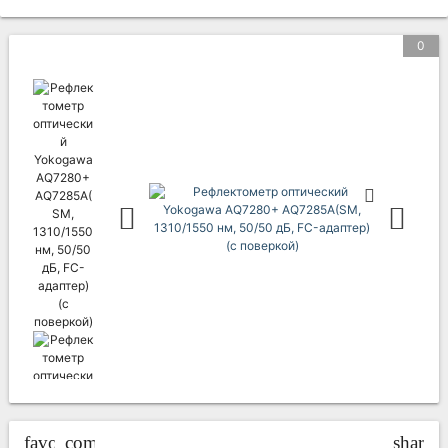
0
favorite_border
compare_arrows
share