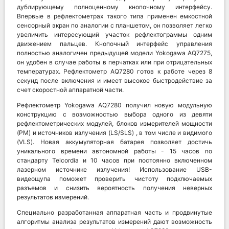
дублирующему полноценному кнопочному интерфейсу.
Впервые в рефлектометрах такого типа применен емкостной
сенсорный экран по аналогии с планшетом, он позволяет легко
увеличить интересующий участок рефлектограммы одним
движением пальцев. Кнопочный интерфейс управления
полностью аналогичен предыдущей модели Yokogawa AQ7275,
он удобен в случае работы в перчатках или при отрицательных
температурах. Рефлектометр AQ7280 готов к работе через 8
секунд после включения и имеет высокое быстродействие за
счет скоростной аппаратной части.
Рефлектометр Yokogawa AQ7280 получил новую модульную
конструкцию с возможностью выбора одного из девяти
рефлектометрических модулей, блоков измерителей мощности
(PM) и источников излучения (LS/SLS) , в том числе и видимого
(VLS). Новая аккумуляторная батарея позволяет достичь
уникального времени автономной работы - 15 часов по
стандарту Telcordia и 10 часов при постоянно включенном
лазерном источнике излучения! Использование USB-
видеощупа поможет проверить чистоту подключаемых
разъемов и снизить вероятность получения неверных
результатов измерений.
Специально разработанная аппаратная часть и продвинутые
алгоритмы анализа результатов измерений дают возможность