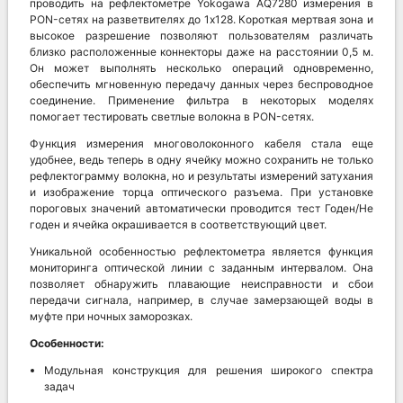
проводить на рефлектометре Yokogawa AQ7280 измерения в
PON-сетях на разветвителях до 1х128. Короткая мертвая зона и
высокое разрешение позволяют пользователям различать
близко расположенные коннекторы даже на расстоянии 0,5 м.
Он может выполнять несколько операций одновременно,
обеспечить мгновенную передачу данных через беспроводное
соединение. Применение фильтра в некоторых моделях
помогает тестировать светлые волокна в PON-сетях.
Функция измерения многоволоконного кабеля стала еще
удобнее, ведь теперь в одну ячейку можно сохранить не только
рефлектограмму волокна, но и результаты измерений затухания
и изображение торца оптического разъема. При установке
пороговых значений автоматически проводится тест Годен/Не
годен и ячейка окрашивается в соответствующий цвет.
Уникальной особенностью рефлектометра является функция
мониторинга оптической линии с заданным интервалом. Она
позволяет обнаружить плавающие неисправности и сбои
передачи сигнала, например, в случае замерзающей воды в
муфте при ночных заморозках.
Особенности:
Модульная конструкция для решения широкого спектра
задач