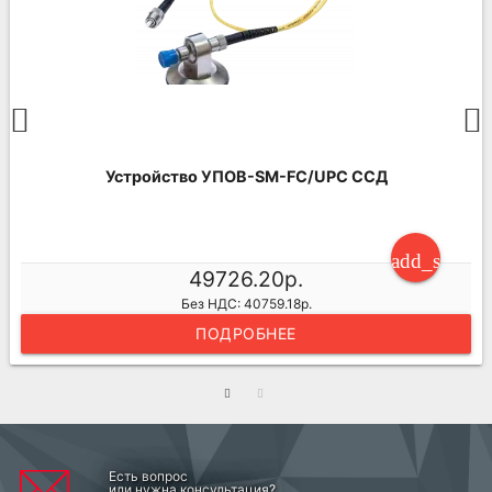
Устройство УПОВ-SM-FC/UPC ССД
ng_cart
add_shoppi
49726.20р.
Без НДС: 40759.18р.
ПОДРОБНЕЕ
Есть вопрос
или нужна консультация?