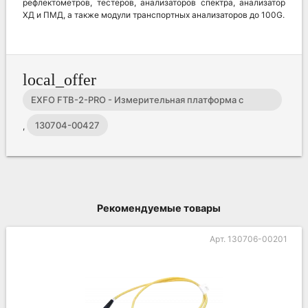
рефлектометров, тестеров, анализаторов спектра, анализатор
ХД и ПМД, а также модули транспортных анализаторов до 100G.
local_offer
EXFO FTB-2-PRO - Измерительная платформа с
поддержкой модулей FTBx-700C
130704-00427
,
Рекомендуемые товары
Арт. 130706-00201