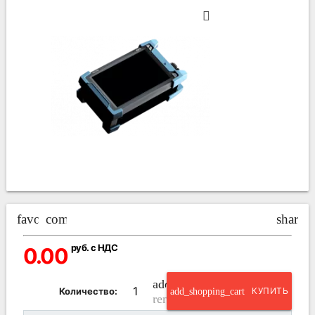
favorite_border
compare_arrows
share
руб. с НДС
0.00
add_circle_outline
Количество:
add_shopping_cart
КУПИТЬ
remove_circle_outline