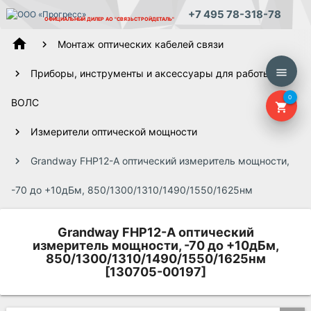
+7 495 78-318-78
ОФИЦИАЛЬНЫЙ ДИЛЕР
АО "СВЯЗЬСТРОЙДЕТАЛЬ"
home
Монтаж оптических кабелей связи
menu
Приборы, инструменты и аксессуары для работы
0
ВОЛС
shopping_cart
Измерители оптической мощности
Grandway FHP12-A оптический измеритель мощности,
-70 до +10дБм, 850/1300/1310/1490/1550/1625нм
Grandway FHP12-A оптический
измеритель мощности, -70 до +10дБм,
850/1300/1310/1490/1550/1625нм
[130705-00197]