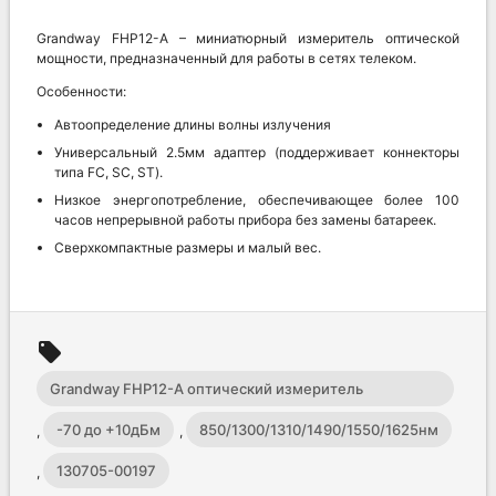
Grandway FHP12-A – миниатюрный измеритель оптической
мощности, предназначенный для работы в сетях телеком.
Особенности:
Автоопределение длины волны излучения
Универсальный 2.5мм адаптер (поддерживает коннекторы
типа FC, SC, ST).
Низкое энергопотребление, обеспечивающее более 100
часов непрерывной работы прибора без замены батареек.
Сверхкомпактные размеры и малый вес.
local_offer
Grandway FHP12-A оптический измеритель
мощности
-70 до +10дБм
850/1300/1310/1490/1550/1625нм
,
,
130705-00197
,