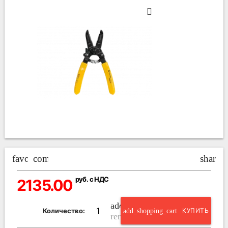
favorite_border
compare_arrows
share
руб. с НДС
2135.00
add_circle_outline
Количество:
add_shopping_cart
КУПИТЬ
remove_circle_outline