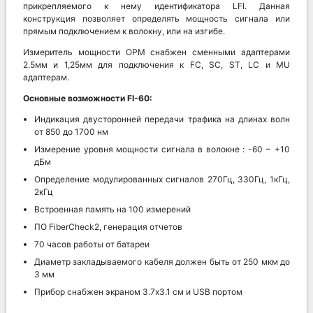
прикрепляемого к нему идентификатора LFI. Данная
конструкция позволяет определять мощность сигнала или
прямым подключением к волокну, или на изгибе.
Измеритель мощности OPM снабжен сменными адаптерами
2.5мм и 1,25мм для подключения к FC, SC, ST, LC и MU
адаптерам.
Основные возможности FI-60:
Индикация двусторонней передачи трафика на длинах волн
от 850 до 1700 нм
Измерение уровня мощности сигнала в волокне : -60 ~ +10
дБм
Определение модулированных сигналов 270Гц, 330Гц, 1кГц,
2кГц
Встроенная память на 100 измерений
ПО FiberCheck2, генерация отчетов
70 часов работы от батареи
Диаметр закладываемого кабеля должен быть от 250 мкм до
3 мм
Прибор снабжен экраном 3.7х3.1 см и USB портом