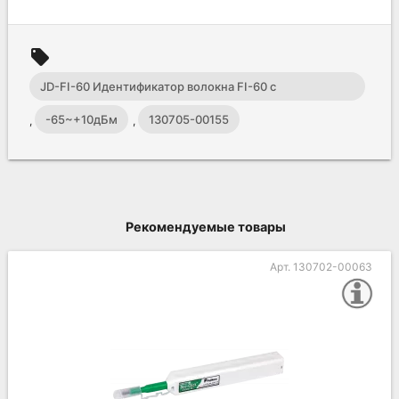
local_offer
JD-FI-60 Идентификатор волокна FI-60 с
измерителем мощности OPM
-65~+10дБм
130705-00155
,
,
Рекомендуемые товары
Арт. 130702-00063