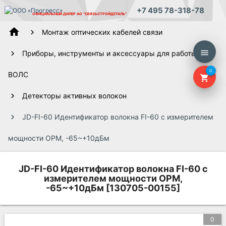
+7 495 78-318-78
ОФИЦИАЛЬНЫЙ ДИЛЕР
АО "СВЯЗЬСТРОЙДЕТАЛЬ"
home
Монтаж оптических кабелей связи
menu
Приборы, инструменты и аксессуары для работы
0
ВОЛС
shopping_cart
Детекторы активных волокон
JD-FI-60 Идентификатор волокна FI-60 с измерителем
мощности OPM, -65~+10дБм
JD-FI-60 Идентификатор волокна FI-60 с
измерителем мощности OPM,
-65~+10дБм [130705-00155]
0