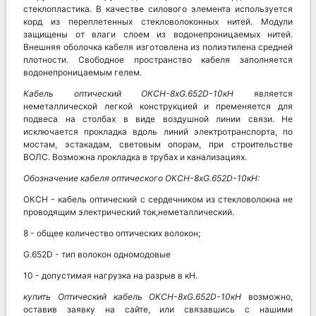
стеклопластика. В качестве силового элемента используется
корд из переплетенных стекловолоконных нитей. Модули
защищены от влаги слоем из водонепроницаемых нитей.
Внешняя оболочка кабеля изготовлена из полиэтилена средней
плотности. Свободное пространство кабеля заполняется
водонепроницаемым гелем.
Кабель оптический
ОКСН-8хG.652D-10кН
является
неметаллической легкой конструкцией и пременяется для
подвеса на столбах в виде воздушной линии связи. Не
исключается прокладка вдоль линий электротранспорта, по
мостам, эстакадам, световым опорам, при строительстве
ВОЛС. Возможна прокладка в трубах и канализациях.
Обозначение кабеля оптического
ОКСН-8хG.652D-10кН:
ОКСН - кабель оптический с сердечником из стекловолокна не
проводящим электрический ток,неметаллический.
8 - общее количество оптических волокон;
G.652D - тип волокон одномодовые
10 - допустимая нагрузка на разрыв в кН.
купить Оптический кабель
ОКСН-8хG.652D-10кН
возможно,
оставив заявку на сайте, или связавшись с нашими