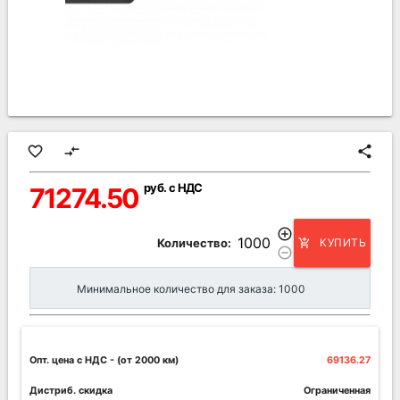
favorite_border
compare_arrows
share
руб. с НДС
71274.50
add_circle_outline
Количество:
КУПИТЬ
add_shopping_cart
remove_circle_outline
Минимальное количество для заказа: 1000
Опт. цена c НДС
- (от 2000 км)
69136.27
Дистриб. скидка
Ограниченная