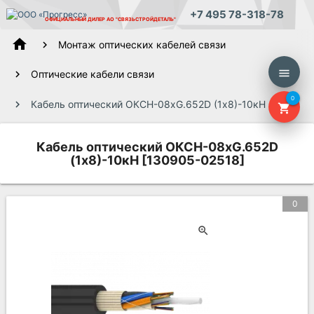
+7 495 78-318-78
ОФИЦИАЛЬНЫЙ ДИЛЕР
АО "СВЯЗЬСТРОЙДЕТАЛЬ"
home
Монтаж оптических кабелей связи
menu
Оптические кабели связи
0
Кабель оптический ОКСН-08хG.652D (1х8)-10кН
shopping_cart
Кабель оптический ОКСН-08хG.652D
(1х8)-10кН [130905-02518]
0