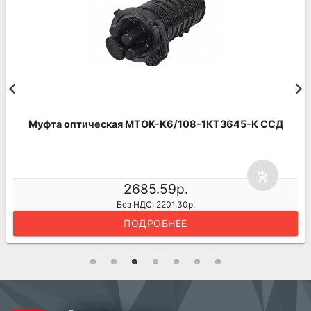
Комплект №3 дл
кая МТОК-К6/108-1КТ3645-К ССД
add_shopping_cart
2685.59р.
Без НДС: 2201.30р.
ПОДРОБНЕЕ