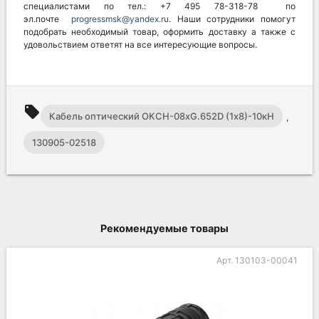
специалистами по тел.: +7 495 78-318-78 по
эл.почте
progressmsk@yandex.ru
. Наши сотрудники помогут
подобрать необходимый товар, оформить доставку а также с
удовольствием ответят на все интересующие вопросы.
local_offer
Кабель оптический ОКСН-08хG.652D (1х8)-10кН
,
130905-02518
Рекомендуемые товары
Арт. 130103-00041