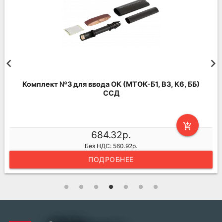
Комплект №3 для ввода ОК (МТОК-Б1, В3, К6, ББ)
ССД
add_shopping_cart
684.32р.
Без НДС: 560.92р.
ПОДРОБНЕЕ