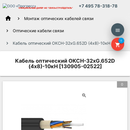
+7 495 78-318-78
ОФИЦИАЛЬНЫЙ ДИЛЕР
АО "СВЯЗЬСТРОЙДЕТАЛЬ"
home
Монтаж оптических кабелей связи
menu
Оптические кабели связи
0
Кабель оптический ОКСН-32хG.652D (4х8)-10кН
shopping_cart
Кабель оптический ОКСН-32хG.652D
(4х8)-10кН [130905-02522]
0