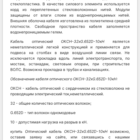
стеклопластика. В качестве силового элемента используется
корд из переплетенных стекловолоконных нитей. Модули
защищены от влаги слоем из водонепроницаемых нитей.
Внешняя оболочка кабеля изготовлена из полиэтилена средней
плотности. Свободное пространство кабеля заполняется
водонепроницаемым гелем.
Кабель оптический
ОКСН-32хG.652D-10кН
является
неметаллической легкой конструкцией и пременяется для
подвеса на столбах в виде воздушной линии связи. Не
исключается прокладка вдоль линий электротранспорта, по
мостам, эстакадам, световым опорам, при строительстве
ВОЛС. Возможна прокладка в трубах и канализациях.
Обозначение кабеля оптического
ОКСН-32хG.652D-10кН:
ОКСН - кабель оптический с сердечником из стекловолокна не
проводящим электрический ток,неметаллический.
32 - общее количество оптических волокон;
G.652D - тип волокон одномодовые
10 - допустимая нагрузка на разрыв в кН.
купить Оптический кабель
ОКСН-32хG.652D-10кН
возможно,
оставив заявку на сайте, или связавшись с нашими