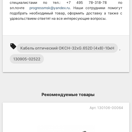
специалистами по тел.: +7 495 78-318-78 по
эл.почте
progressmsk@yandex.ru
. Наши сотрудники помогут
подобрать необходимый товар, оформить доставку а также с
удовольствием ответят на все интересующие вопросы.
local_offer
Кабель оптический ОКСН-32хG.652D (4х8)-10кН
,
130905-02522
Рекомендуемые товары
Арт. 130106-00064