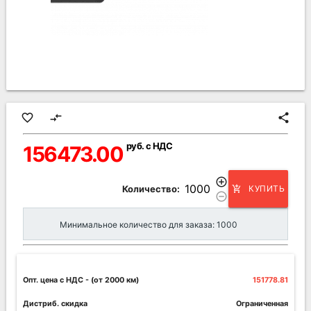
favorite_border
compare_arrows
share
руб. с НДС
156473.00
add_circle_outline
Количество:
КУПИТЬ
add_shopping_cart
remove_circle_outline
Минимальное количество для заказа: 1000
Опт. цена c НДС
- (от 2000 км)
151778.81
Дистриб. скидка
Ограниченная