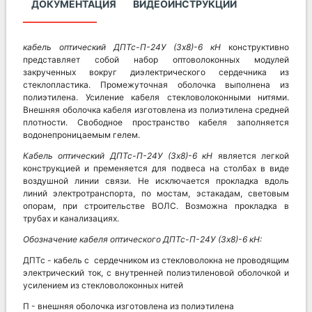
ДОКУМЕНТАЦИЯ
ВИДЕОИНСТРУКЦИИ
кабель оптический ДПТс-П-24У (3х8)-6 кН
конструктивно
представляет собой набор оптоволоконных модулей
закрученных вокруг диэлектрического сердечника из
стеклопластика. Промежуточная оболочка выполнена из
полиэтилена. Усиление кабеля стекловолоконными нитями.
Внешняя оболочка кабеля изготовлена из полиэтилена средней
плотности. Свободное пространство кабеля заполняется
водонепроницаемым гелем.
Кабель оптический
ДПТс-П-24У (3х8)-6 кН
является легкой
конструкцией и пременяется для подвеса на столбах в виде
воздушной линии связи. Не исключается прокладка вдоль
линий электротранспорта, по мостам, эстакадам, световым
опорам, при строительстве ВОЛС. Возможна прокладка в
трубах и канализациях.
Обозначение кабеля оптического
ДПТс-П-24У (3х8)-6 кН:
ДПТс - кабель с сердечником из стекловолокна не проводящим
электрический ток, с внутренней полиэтиленовой оболочкой и
усилением из стекловолоконных нитей
П - внешняя оболочка изготовлена из полиэтилена