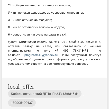
24 - общее количество оптических волокон;
У - тип волокон одномодовые усовершенствованные;
3 - число оптических модулей;
8 - число оптических волокон а модуле;
6 - допустимая нагрузка на разрыв в кН.
купить Оптический кабель
ДПТс-П-24У (3х8)-6 кН
возможно,
оставив заявку на сайте, или связавшись с нашими
специалистами по тел.: +7 495 78-318-78 по
эл.почте
progressmsk@yandex.ru
. Наши сотрудники помогут
подобрать необходимый товар, оформить доставку а также с
удовольствием ответят на все интересующие вопросы.
local_offer
Кабель оптический ДПТс-П-24У (3х8)-6кН
,
130905-00137