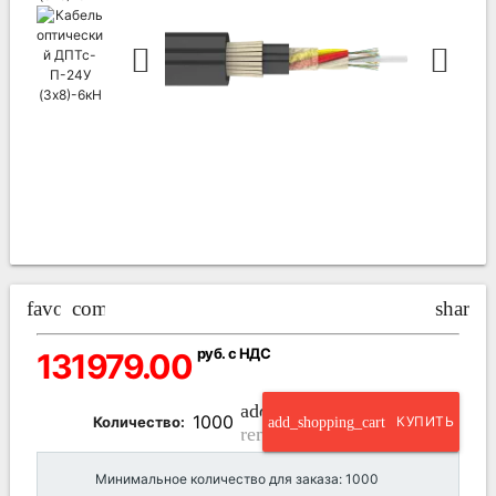
favorite_border
compare_arrows
share
руб. с НДС
131979.00
add_circle_outline
Количество:
add_shopping_cart
КУПИТЬ
remove_circle_outline
Минимальное количество для заказа: 1000