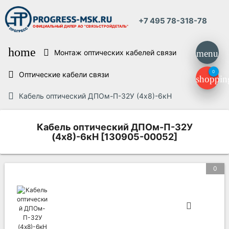
+7 495 78-318-78
ОФИЦИАЛЬНЫЙ ДИЛЕР
АО "СВЯЗЬСТРОЙДЕТАЛЬ"
home
Монтаж оптических кабелей связи
menu
0
Оптические кабели связи
shoppin
Кабель оптический ДПОм-П-32У (4х8)-6кН
Кабель оптический ДПОм-П-32У
(4х8)-6кН [130905-00052]
0