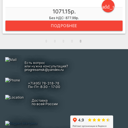
ng_cart
add_shoppi
1071.15р.
Без НДС: 877.99р.
ПОДРОБНЕЕ
Есть вопрос
или нужна консультация?
progressmsk@yandex.ru
+7(495) 78-318-78
Пн-Пт: 8:30 - 17:00
Доставка
по всей России