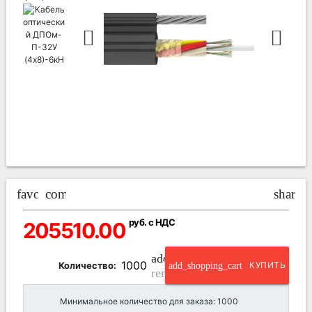
favorite_border
compare_arrows
share
руб. с НДС
205510.00
add_circle_outline
Количество:
add_shopping_cart
КУПИТЬ
remove_circle_outline
Минимальное количество для заказа: 1000