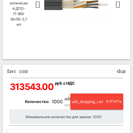
favorite_border
compare_arrows
share
руб. с НДС
313543.00
add_circle_outline
Количество:
add_shopping_cart
КУПИТЬ
remove_circle_outline
Минимальное количество для заказа: 1000