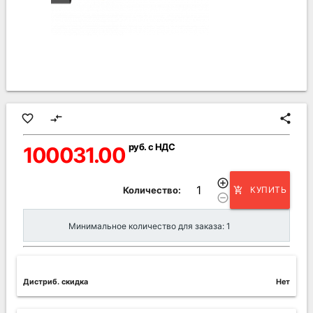
favorite_border
compare_arrows
share
руб. с НДС
100031.00
add_circle_outline
Количество:
КУПИТЬ
add_shopping_cart
remove_circle_outline
Минимальное количество для заказа: 1
Дистриб. скидка
Нет