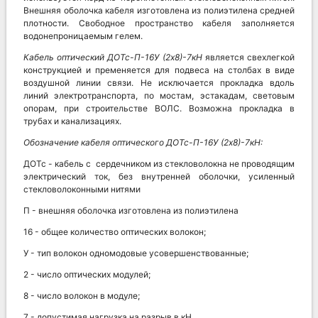
Внешняя оболочка кабеля изготовлена из полиэтилена средней
плотности. Свободное пространство кабеля заполняется
водонепроницаемым гелем.
Кабель оптический
ДОТс-П-16У (2х8)-7кН
является свехлегкой
конструкцией и пременяется для подвеса на столбах в виде
воздушной линии связи. Не исключается прокладка вдоль
линий электротранспорта, по мостам, эстакадам, световым
опорам, при строительстве ВОЛС. Возможна прокладка в
трубах и канализациях.
Обозначение кабеля оптического
ДОТс-П-16У (2х8)-7кН:
ДОТс - кабель с сердечником из стекловолокна не проводящим
электрический ток, без внутренней оболочки, усиленный
стекловолоконными нитями
П - внешняя оболочка изготовлена из полиэтилена
16 - общее количество оптических волокон;
У - тип волокон одномодовые усовершенствованные;
2 - число оптических модулей;
8 - число волокон в модуле;
7 - допустимая нагрузка на разрыв в кН.