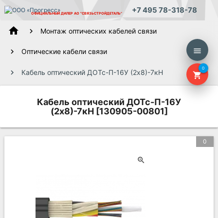
+7 495 78-318-78
ОФИЦИАЛЬНЫЙ ДИЛЕР
АО "СВЯЗЬСТРОЙДЕТАЛЬ"
home
Монтаж оптических кабелей связи
menu
Оптические кабели связи
0
Кабель оптический ДОТс-П-16У (2х8)-7кН
shopping_cart
Кабель оптический ДОТс-П-16У
(2х8)-7кН [130905-00801]
0