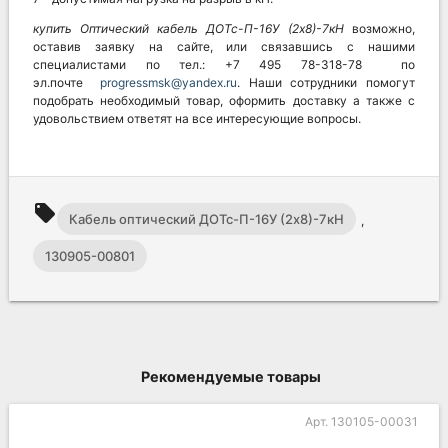
купить Оптический кабель
ДОТс-П-16У (2х8)-7кН
возможно,
оставив заявку на сайте, или связавшись с нашими
специалистами по тел.: +7 495 78-318-78 по
эл.почте
progressmsk@yandex.ru
. Наши сотрудники помогут
подобрать необходимый товар, оформить доставку а также с
удовольствием ответят на все интересующие вопросы.
local_offer
Кабель оптический ДОТс-П-16У (2х8)-7кН
,
130905-00801
Рекомендуемые товары
Арт. 130105-00031