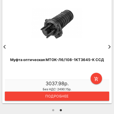
Муфта оптическая МТОК-Л6/108-1КТ3645-К ССД
add_shopping_cart
3037.98р.
Без НДС: 2490.15р.
ПОДРОБНЕЕ