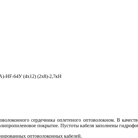
)-HF-64У (4х12) (2х8)-2,7кН
оволоконного сердечника оплетеного оптоволокном. В качеств
полипропиленовое покрытие. Пустоты кабеля заполнены гидроф
онированных оптоволоконных кабелей.