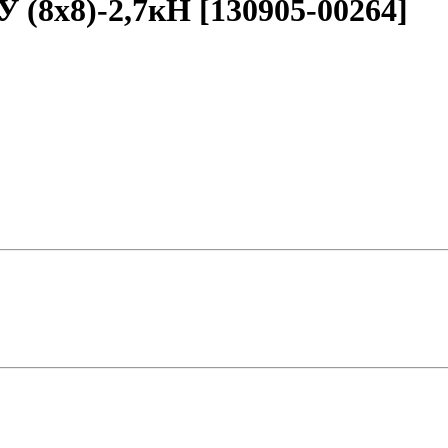
(8х8)-2,7кН [130905-00264]