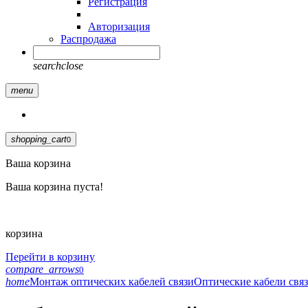
Регистрация
Авторизация
Распродажа
search
close
menu
shopping_cart
0
Ваша корзина
Ваша корзина пуста!
корзина
Перейти в корзину
compare_arrows
0
home
Монтаж оптических кабелей связи
Оптические кабели свя