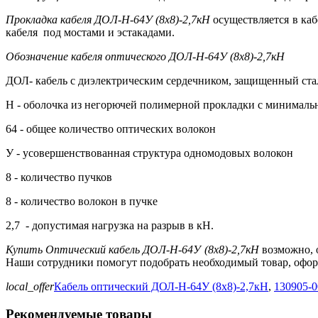
Прокладка кабеля
ДОЛ-Н-64У (8х8)-2,7кН
осуществляется в каб
кабеля под мостами и эстакадами.
Обозначение кабеля оптического
ДОЛ-Н-64У (8х8)-2,7кН
ДОЛ- кабель с диэлектрическим сердечником, защищенный ста
Н - оболочка из негорючей полимерной прокладки с минималь
64 - общее количество оптических волокон
У - усовершенствованная структура одномодовых волокон
8 - количество пучков
8 - количество волокон в пучке
2,7 - допустимая нагрузка на разрыв в кН.
Купить Оптический кабель
ДОЛ-Н-64У (8х8)-2,7кН
возможно, о
Наши сотрудники помогут подобрать необходимый товар, оформ
local_offer
Кабель оптический ДОЛ-Н-64У (8х8)-2,7кН
,
130905-0
Рекомендуемые товары