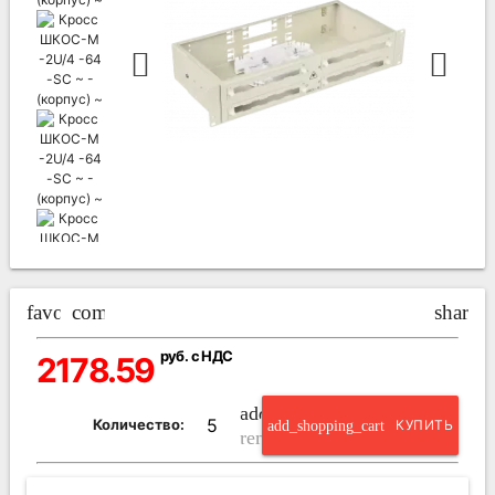
favorite_border
compare_arrows
share
руб. с НДС
2178.59
add_circle_outline
Количество:
add_shopping_cart
КУПИТЬ
remove_circle_outline