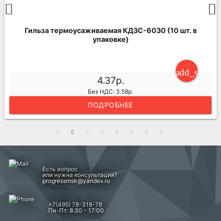
Гильза термоусаживаемая КДЗС-6030 (10 шт. в
упаковке)
ng_cart
add_shoppi
4.37р.
Без НДС: 3.58р.
ПОДРОБНЕЕ
Есть вопрос
или нужна консультация?
progressmsk@yandex.ru
+7(495) 78-318-78
Пн-Пт: 8:30 - 17:00