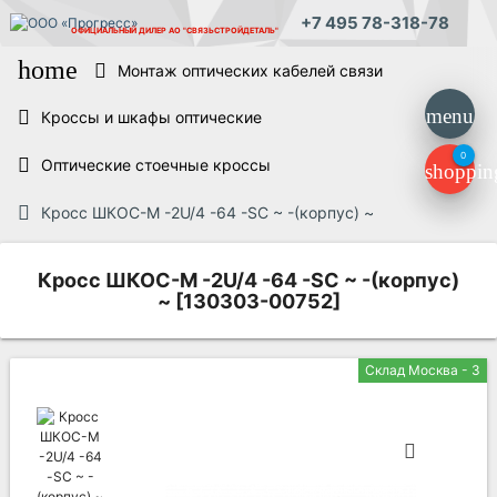
+7 495 78-318-78
ОФИЦИАЛЬНЫЙ ДИЛЕР
АО "СВЯЗЬСТРОЙДЕТАЛЬ"
home
Монтаж оптических кабелей связи
menu
Кроссы и шкафы оптические
0
Оптические стоечные кроссы
shoppin
Кросс ШКОС-М -2U/4 -64 -SC ~ -(корпус) ~
Кросс ШКОС-М -2U/4 -64 -SC ~ -(корпус)
~ [130303-00752]
Склад Москва - 3