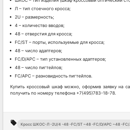
ШКОС – тип изделия (шкаф кроссовый оптический ст
Л – тип стоечного кросса;
2U – размерность;
4 – количество вводов;
48 – отверстия для кросса;
FC/ST – порты, используемые для кросса;
48 – число адаптеров;
FC/D/APC – тип установленных адаптеров;
48 – число пигтейлов;
FC/APC – разновидность пигтейлов.
Купить кроссовый шкаф можно, оформив заявку на с
получить по номеру телефона +7(495)783-18-78.
local_offer
Кросс ШКОС-Л -2U/4 -48 -FC/ST ~48 -FC/D/APC ~48 -FC