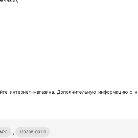
оечный);
айте интернет-магазина. Дополнительную информацию о на
,
/APC
130308-00119