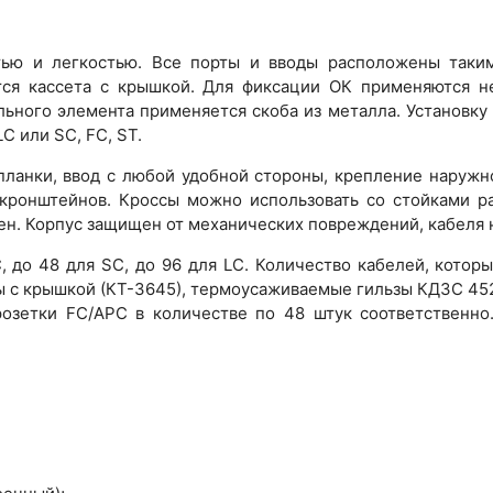
ью и легкостью. Все порты и вводы расположены таким
тся кассета с крышкой. Для фиксации ОК применяются н
ьного элемента применяется скоба из металла. Установку
C или SC, FC, ST.
планки, ввод с любой удобной стороны, крепление наруж
и кронштейнов. Кроссы можно использовать со стойками р
н. Корпус защищен от механических повреждений, кабеля н
, до 48 для SC, до 96 для LC. Количество кабелей, которы
ы с крышкой (КТ-3645), термоусаживаемые гильзы КДЗС 4525
 розетки FC/APC в количестве по 48 штук соответственно