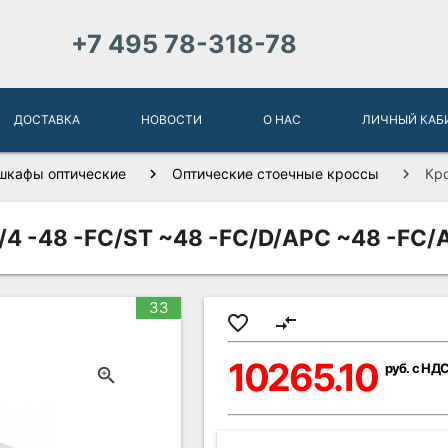
+7 495 78-318-78
ДОСТАВКА
НОВОСТИ
О НАС
ЛИЧНЫЙ КАБ
шкафы оптические
Оптические стоечные кроссы
Кр
4 -48 -FC/ST ~48 -FC/D/APC ~48 -FC/
33
favorite_border
compare_arrows
10265.10
руб. с НД