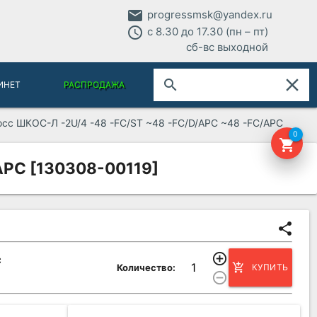
email
progressmsk@yandex.ru
access_time
с 8.30 до 17.30 (пн – пт)
сб-вс выходной
close
search
ИНЕТ
РАСПРОДАЖА
осс ШКОС-Л -2U/4 -48 -FC/ST ~48 -FC/D/APC ~48 -FC/APC
0
shopping_cart
APC [130308-00119]
share
add_circle_outline
С
add_shopping_cart
Количество:
КУПИТЬ
remove_circle_outline