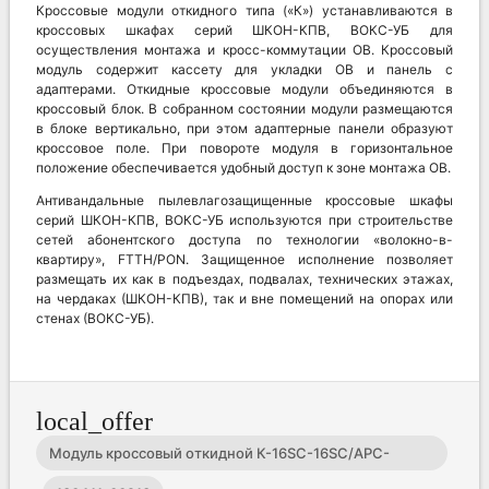
Кроссовые модули откидного типа («К») устанавливаются в
кроссовых шкафах серий ШКОН-КПВ, ВОКС-УБ для
осуществления монтажа и кросс-коммутации ОВ. Кроссовый
модуль содержит кассету для укладки ОВ и панель с
адаптерами. Откидные кроссовые модули объединяются в
кроссовый блок. В собранном состоянии модули размещаются
в блоке вертикально, при этом адаптерные панели образуют
кроссовое поле. При повороте модуля в горизонтальное
положение обеспечивается удобный доступ к зоне монтажа ОВ.
Антивандальные пылевлагозащищенные кроссовые шкафы
серий ШКОН-КПВ, ВОКС-УБ используются при строительстве
сетей абонентского доступа по технологии «волокно-в-
квартиру», FTTH/PON. Защищенное исполнение позволяет
размещать их как в подъездах, подвалах, технических этажах,
на чердаках (ШКОН-КПВ), так и вне помещений на опорах или
стенах (ВОКС-УБ).
local_offer
Модуль кроссовый откидной К-16SC-16SC/APC-
16SC/APC ССД КПВ