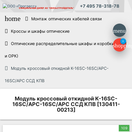
+7 495 78-318-78
ОФИЦИАЛЬНЫЙ ДИЛЕР
АО "СВЯЗЬСТРОЙДЕТАЛЬ"
home
Монтаж оптических кабелей связи
menu
Кроссы и шкафы оптические
0
Оптические распределительные шкафы и коробки (ОРШ
shoppin
и ОРК)
Модуль кроссовый откидной К-16SC-16SC/APC-
16SC/APC ССД КПВ
Модуль кроссовый откидной К-16SC-
16SC/APC-16SC/APC ССД КПВ [130411-
00213]
109