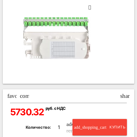
favorite_border
compare_arrows
share
руб. с НДС
5730.32
add_circle_outline
Количество:
add_shopping_cart
КУПИТЬ
remove_circle_outline