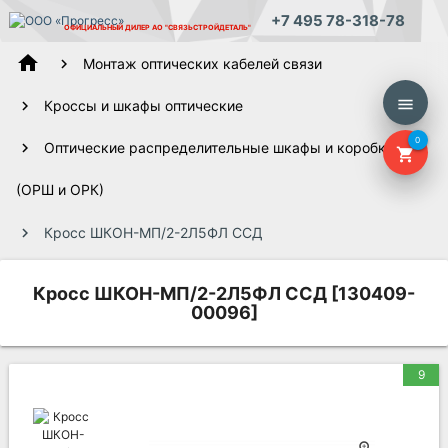
+7 495 78-318-78
ОФИЦИАЛЬНЫЙ ДИЛЕР
АО "СВЯЗЬСТРОЙДЕТАЛЬ"
home
Монтаж оптических кабелей связи
menu
Кроссы и шкафы оптические
0
Оптические распределительные шкафы и коробки
shopping_cart
(ОРШ и ОРК)
Кросс ШКОН-МП/2-2Л5ФЛ ССД
Кросс ШКОН-МП/2-2Л5ФЛ ССД [130409-
00096]
9