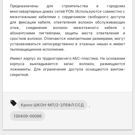
Предназначены для строительства в городских
многоквартирных домах сетей PON. Используются совместно с
межэтажными кабелями с сердечником свободного доступа
для фиксации кабеля, ответвления волокон обслуживающих
этаж, соединения волокон межэтажного кабеля с
абонентскими пигтейлами, защиты места ответвления и
сростков волокон. Отличаются компактными размерами, могут
устанавливаться непосредственно в этажных нишах и имеют
пылезащищенное исполнение.
Имеют корпус из трудногорючего АБС-пластика. На основании
корпуса выкладывается запас волокон, размещаются
ложементы. Для ограничения доступа оснащаются винтом-
секреткой.
local_offer
Кросс ШКОН-МП/2-2Л5ФЛ ССД
,
130409-00096