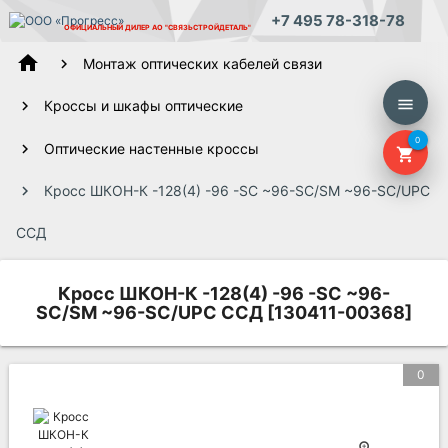
+7 495 78-318-78
ОФИЦИАЛЬНЫЙ ДИЛЕР
АО "СВЯЗЬСТРОЙДЕТАЛЬ"
home
Монтаж оптических кабелей связи
menu
Кроссы и шкафы оптические
0
Оптические настенные кроссы
shopping_cart
Кросс ШКОН-К -128(4) -96 -SC ~96-SC/SM ~96-SC/UPC
ССД
Кросс ШКОН-К -128(4) -96 -SC ~96-
SC/SM ~96-SC/UPC ССД [130411-00368]
0