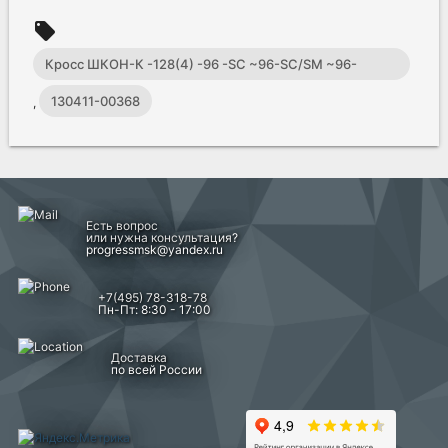
local_offer
Кросс ШКОН-К -128(4) -96 -SC ~96-SC/SM ~96-
SC/UPC ССД
130411-00368
,
Есть вопрос
или нужна консультация?
progressmsk@yandex.ru
+7(495) 78-318-78
Пн-Пт: 8:30 - 17:00
Доставка
по всей России