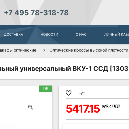
+7 495 78-318-78
ДОСТАВКА
НОВОСТИ
О НАС
ЛИЧНЫЙ КАБ
шкафы оптические
Оптические кроссы высокой плотности
льный универсальный ВКУ-1 ССД [130
96
favorite_border
compare_arrows
5417.15
руб. с НДС