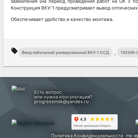
заземления (на период проведения работ на ОК с 
Конструкция ВКУ-1 предусматривает вывод оптических
Обеспечивает удобство и качество монтажа.
local_offer
,
Ввод кабельный универсальный ВКУ-1 ССД
130306-
Есть вопрос
или нужна консультация?
progressmsk@yandex.ru
Политика Конфиденциальности
Не я