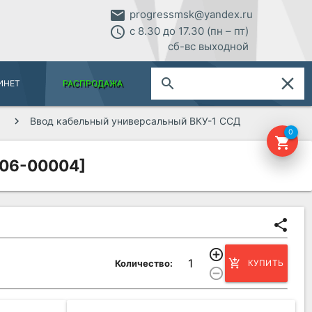
email
progressmsk@yandex.ru
access_time
с 8.30 до 17.30 (пн – пт)
сб-вс выходной
close
search
ИНЕТ
РАСПРОДАЖА
Ввод кабельный универсальный ВКУ-1 ССД
0
shopping_cart
306-00004]
share
add_circle_outline
add_shopping_cart
Количество:
КУПИТЬ
remove_circle_outline