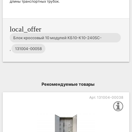
длины транспортных трубок.
local_offer
Блок кроссовый 10 модулей КБ10-К10-240SC-
240SC/APC-240SC/APC ССД ВОКС-Б (Только для
131004-00058
,
ВОКС-Б-93)
Рекомендуемые товары
Арт. 131004-00038