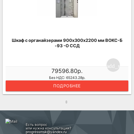
Шкаф с органайзерами 900х300х2200 мм ВОКС-Б
-93 -О ССД
add_shoppi
79596.80р.
Без НДС: 65243.28р.
ПОДРОБНЕЕ
Есть вопрос
или нужна консультация?
progressmsk@yandex.ru