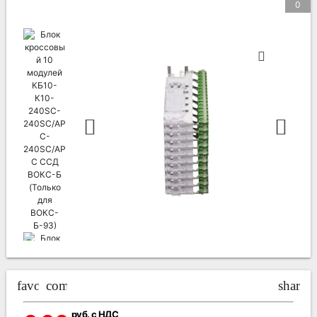
0
favorite_border
compare_arrows
share
руб. с НДС