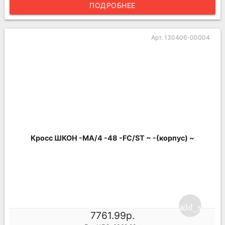
ПОДРОБНЕЕ
Арт. 130406-00004
Кросс ШКОН -МА/4 -48 -FC/ST ~ -(корпус) ~
add_shoppi
7761.99р.