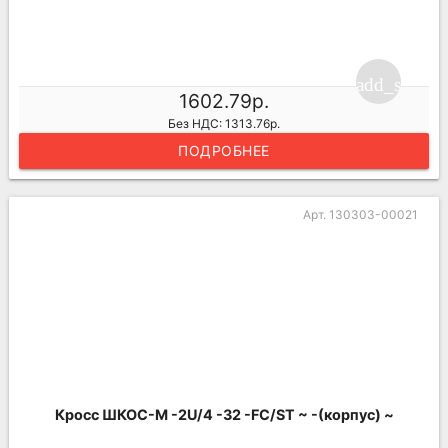
add_shoppi
1602.79р.
Без НДС: 1313.76р.
ПОДРОБНЕЕ
Арт. 130303-00021
Кросс ШКОС-М -2U/4 -32 -FC/ST ~ -(корпус) ~