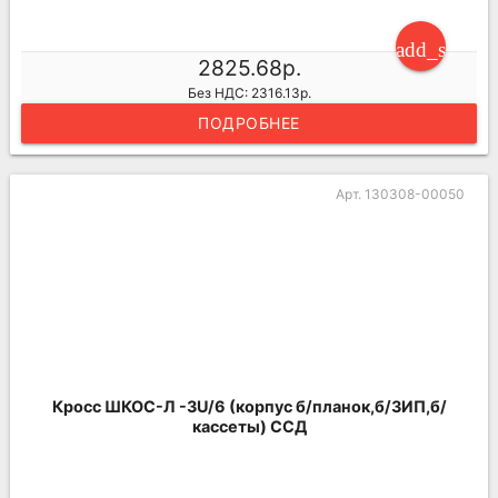
add_shoppi
2825.68р.
Без НДС: 2316.13р.
ПОДРОБНЕЕ
Арт. 130308-00050
Кросс ШКОС-Л -3U/6 (корпус б/планок,б/ЗИП,б/
кассеты) ССД