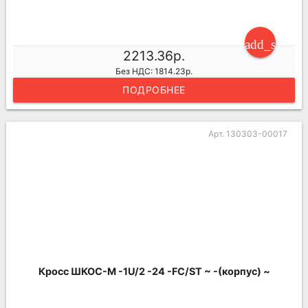
add_shoppi
2213.36р.
Без НДС: 1814.23р.
ПОДРОБНЕЕ
Арт. 130303-00017
Кросс ШКОС-М -1U/2 -24 -FC/ST ~ -(корпус) ~