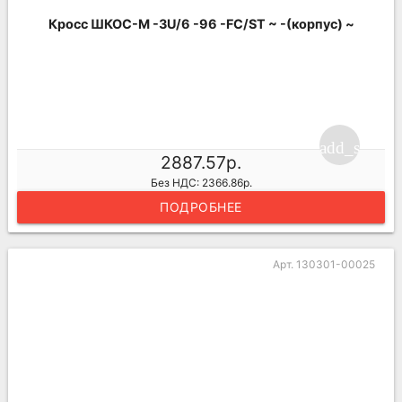
Кросс ШКОС-М -3U/6 -96 -FC/ST ~ -(корпус) ~
add_shoppi
2887.57р.
Без НДС: 2366.86р.
ПОДРОБНЕЕ
Арт. 130301-00025