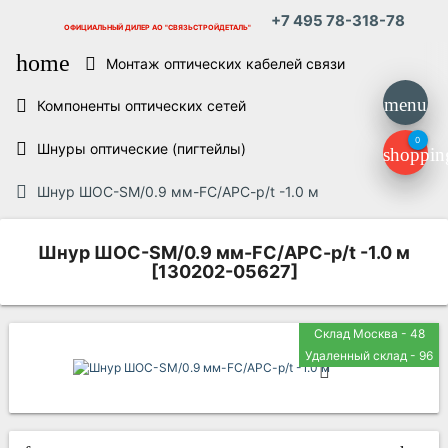
+7 495 78-318-78
ОФИЦИАЛЬНЫЙ ДИЛЕР
АО "СВЯЗЬСТРОЙДЕТАЛЬ"
home
Монтаж оптических кабелей связи
menu
Компоненты оптических сетей
0
Шнуры оптические (пигтейлы)
shoppin
Шнур ШОС-SM/0.9 мм-FC/APC-p/t -1.0 м
Шнур ШОС-SM/0.9 мм-FC/APC-p/t -1.0 м
[130202-05627]
Склад Москва - 48
Удаленный склад - 96