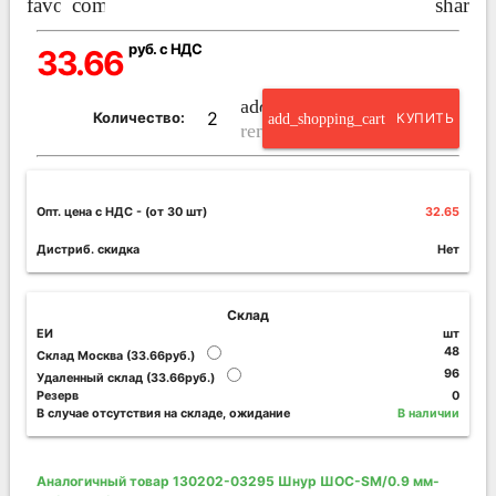
favorite_border
compare_arrows
share
руб. с НДС
33.66
add_circle_outline
Количество:
add_shopping_cart
КУПИТЬ
remove_circle_outline
Опт. цена c НДС
- (от 30 шт)
32.65
Дистриб. скидка
Нет
Склад
ЕИ
шт
48
Склад Москва (33.66руб.)
96
Удаленный склад (33.66руб.)
Резерв
0
В случае отсутствия на складе, ожидание
В наличии
Аналогичный товар 130202-03295 Шнур ШОС-SM/0.9 мм-