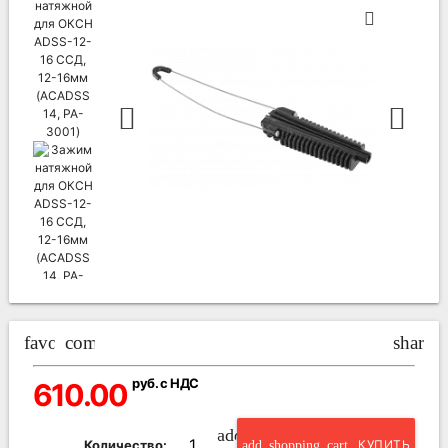
favorite_border
compare_arrows
share
руб. с НДС
610.00
add_circle_outline
Количество:
add_shopping_cart
КУПИТЬ