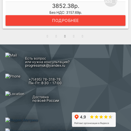
ng_cart
add_shoppi
3852.38р.
Без НДС: 3157.69р.
ПОДРОБНЕЕ
Есть вопрос
или нужна консультация?
progressmsk@yandex.ru
+7(495) 78-318-78
Пн-Пт: 8:30 - 17:00
Доставка
по всей России